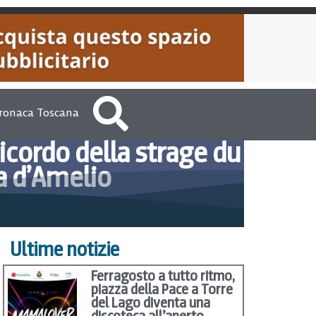
ronaca Toscana
icordo della strage du
a d’Amelio
017
VersiliaToday Redazione
Ultime notizie
Ferragosto a tutto ritmo,
piazza della Pace a Torre
del Lago diventa una
discoteca all’aperto