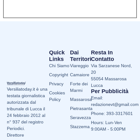
Quick
Dai
Resta In
Links
Territori
Contatto
Chi Siamo
Viareggio
Via Sarzanese Nord,
20
Copyright
Camaiore
55054 Massarosa
Privacy
Forte dei
Lucca
Versiliatoday.it è una
Marmi
Per Pubblicità
Cookies
testata giornalistica
Email:
Policy
Massarosa
autorizzata dal
redazionevt@gmail.com
Pietrasanta
tribunale di Lucca il
Phone: 393-3317601
24 febbraio 2012 al
Seravezza
n° 937 del registro
Hours: Lun-Ven
Stazzema
Periodici.
9:00AM - 5:00PM
Direttore