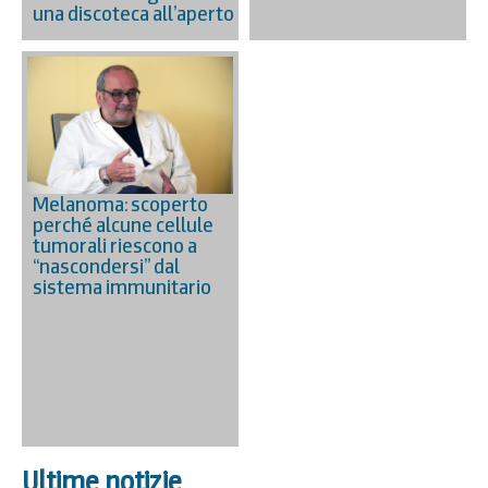
una discoteca all’aperto
Melanoma: scoperto
perché alcune cellule
tumorali riescono a
“nascondersi” dal
sistema immunitario
Ultime notizie