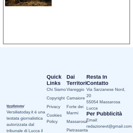
Quick
Dai
Resta In
Links
Territori
Contatto
Chi Siamo
Viareggio
Via Sarzanese Nord,
20
Copyright
Camaiore
55054 Massarosa
Privacy
Forte dei
Lucca
Versiliatoday.it è una
Marmi
Per Pubblicità
Cookies
testata giornalistica
Email:
Policy
Massarosa
autorizzata dal
redazionevt@gmail.com
Pietrasanta
tribunale di Lucca il