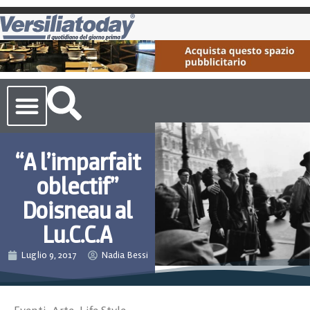
Cronaca Toscana
“A l’imparfait
oblectif”
Doisneau al
Lu.C.C.A
Luglio 9, 2017
Nadia Bessi
Eventi
,
Arte
,
Life Style