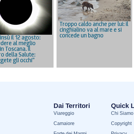
Troppo caldo anche per lui: il
cinghialino va al mare e si
concede un bagno
’insù il 12 agosto:
dere al meglio
 in Toscana. Il
o della Salute:
gete gli occhi”
Dai Territori
Quick 
Viareggio
Chi Siamo
Camaiore
Copyright
Forte dei Marmi
Privacy