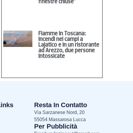
finestre chiuse”
Fiamme in Toscana:
incendi nei campi a
Lajatico e in un ristorante
ad Arezzo, due persone
intossicate
Links
Resta In Contatto
Via Sarzanese Nord, 20
55054 Massarosa Lucca
Per Pubblicità