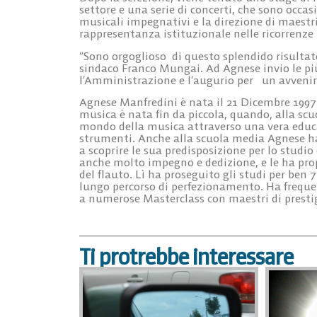
settore e una serie di concerti, che sono occa
musicali impegnativi e la direzione di maestri 
rappresentanza istituzionale nelle ricorrenze 
“Sono orgoglioso di questo splendido risultat
sindaco Franco Mungai. Ad Agnese invio le più
l’Amministrazione e l’augurio per un avvenir
Agnese Manfredini è nata il 21 Dicembre 1997 a
musica è nata fin da piccola, quando, alla scu
mondo della musica attraverso una vera educazi
strumenti. Anche alla scuola media Agnese ha 
a scoprire le sua predisposizione per lo studi
anche molto impegno e dedizione, e le ha prop
del flauto. Lì ha proseguito gli studi per ben
lungo percorso di perfezionamento. Ha frequent
a numerose Masterclass con maestri di presti
Ti protrebbe interessare