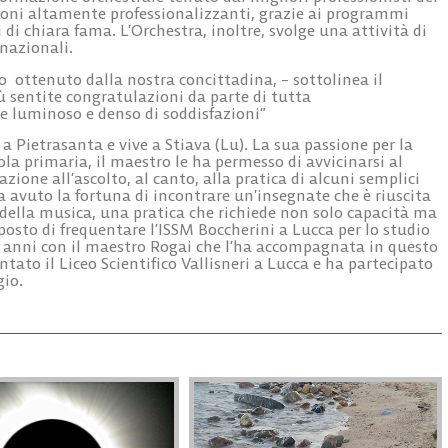
sioni altamente professionalizzanti, grazie ai programmi
di chiara fama. L’Orchestra, inoltre, svolge una attività di
nazionali.
o ottenuto dalla nostra concittadina, – sottolinea il
 sentite congratulazioni da parte di tutta
e luminoso e denso di soddisfazioni”
 Pietrasanta e vive a Stiava (Lu). La sua passione per la
ola primaria, il maestro le ha permesso di avvicinarsi al
one all’ascolto, al canto, alla pratica di alcuni semplici
avuto la fortuna di incontrare un’insegnate che è riuscita
o della musica, una pratica che richiede non solo capacità ma
osto di frequentare l’ISSM Boccherini a Lucca per lo studio
 7 anni con il maestro Rogai che l’ha accompagnata in questo
ato il Liceo Scientifico Vallisneri a Lucca e ha partecipato
gio.