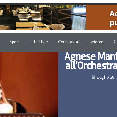
Sport
Life Style
Cercalavoro
Meteo
C
Agnese Manf
all’Orchestr
Luglio 28,