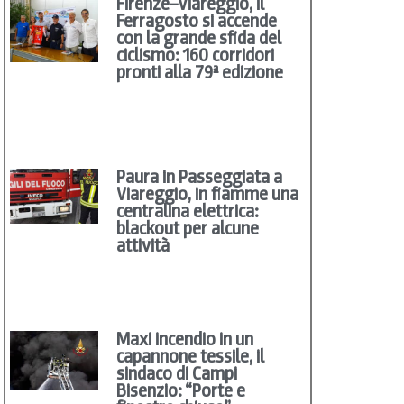
Firenze–Viareggio, il
Ferragosto si accende
con la grande sfida del
ciclismo: 160 corridori
pronti alla 79ª edizione
Paura in Passeggiata a
Viareggio, in fiamme una
centralina elettrica:
blackout per alcune
attività
Maxi incendio in un
capannone tessile, il
sindaco di Campi
Bisenzio: “Porte e