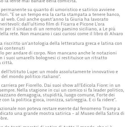
so la lente mai banale della comicità.
o permanente su quanto di umoristico e satirico avviene
tori. “E se un tempo era la carta stampata a tenere banco,
nti al web. Così anche quest’anno la Giuria ha lavorato
meritevoli: dall’ultimo film di Ficarra e Picone L’ora
oni per il sindaco di un remoto paesino siciliano, a Le più
ella rete. Non mancano i casi curiosi come il libro di Alvaro
a riscritto un’antologia della letteratura greca e latina con
dai contenuti
solo per andare di corpo. Non mancano anche le notazioni
 i suoi umarells bolognesi ci restituisce un ritratto
 città.
ci dell’Istituto Lupe: un modo assolutamente innovativo e
e del mondo politico italiano”.
 carriera per Fiorello. Dai suoi show all’Edicola Fiore: in un
sempre. Nella stagione in cui un comico si fa leader politico,
 impazzano demagogia, stupidità, luogo comune, Forte dei
on la politica gioca, ironizza, satireggia. E ci fa ridere”.
nazionale non poteva restare esente dal fenomeno Trump a
icato una grande mostra satirica – al Museo della Satira di
obre.
a da tanti maestri di satira di tutto il mondo, che si è