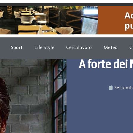
Sport
Life Style
Cercalavoro
Meteo
C
A forte dei
Settembr