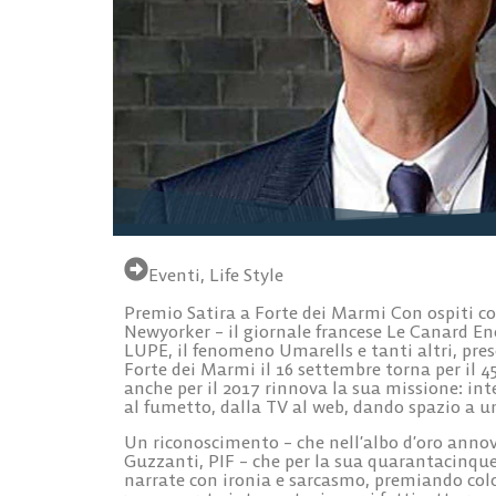
Eventi
,
Life Style
Premio Satira a Forte dei Marmi Con ospiti com
Newyorker – il giornale francese Le Canard Ench
LUPE, il fenomeno Umarells e tanti altri, pre
Forte dei Marmi il 16 settembre torna per il 
anche per il 2017 rinnova la sua missione: inte
al fumetto, dalla TV al web, dando spazio a un
Un riconoscimento – che nell’albo d’oro annov
Guzzanti, PIF – che per la sua quarantacinques
narrate con ironia e sarcasmo, premiando color