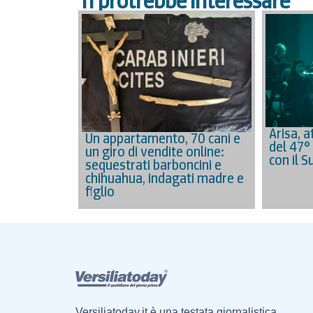
Ti protrebbe interessare
Arisa, a
Un appartamento, 70 cani e
del 47° 
un giro di vendite online:
con il 
sequestrati barboncini e
chihuahua, indagati madre e
figlio
Versiliatoday.it è una testata giornalistica