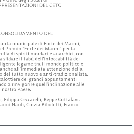
 RAPPRESENTAZIONI DEL CETO
L CONSOLIDAMENTO DEL
Giunta municipale di Forte dei Marmi,
 del Premio “Forte dei Marmi” per la
ulla di spiriti mordaci e anarchici, con
 sfidare il tabù dell’intoccabilità dei
lligente legame tra il mondo politico e
ie anche all’immediata attenzione della
 del tutto nuovo e anti-tradizionalista,
 salottiere dei grandi appuntamenti
do a rinvigorire quell’inclinazione alle
 nostro Paese.
 Filippo Ceccarelli, Beppe Cottafavi,
nni Nardi, Cinzia Bibolotti, Franco