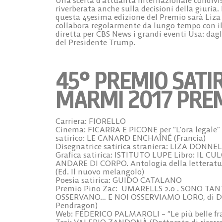
riverberata anche sulla decisioni della giuria.
questa 45esima edizione del Premio sarà Liza
collabora regolarmente da lungo tempo con il
diretta per CBS News i grandi eventi Usa: dag
del Presidente Trump.
45° PREMIO SATIR
MARMI 2017 PRE
Carriera: FIORELLO
Cinema: FICARRA E PICONE per “L’ora legale”
satirico: LE CANARD ENCHAÎNÉ (Francia)
Disegnatrice satirica straniera: LIZA DONNE
Grafica satirica: ISTITUTO LUPE Libro: IL 
ANDARE DI CORPO. Antologia della letteratura
(Ed. Il nuovo melangolo)
Poesia satirica: GUIDO CATALANO
Premio Pino Zac: UMARELLS 2.0 . SONO TAN
OSSERVANO… E NOI OSSERVIAMO LORO, di Dan
Pendragon)
Web: FEDERICO PALMAROLI – “Le più belle fra
Tesi: VALERIO ZANDONÀ (Dottorato di ricerca 