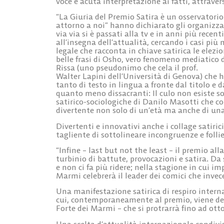
voce e acuta interpretazione ai fatti, attraver
“La Giuria del Premio Satira è un osservatori
attorno a noi” hanno dichiarato gli organizza
via via si è passati alla tv e in anni più rece
all’insegna dell’attualità, cercando i casi più 
legale che racconta in chiave satirica le elezi
belle frasi di Osho, vero fenomeno mediatico d
Rissa (uno pseudonimo che cela il prof.
Walter Lapini dell’Università di Genova) che h
tanto di testo in lingua a fronte dal titolo e 
quanto meno dissacranti: Il culo non esiste 
satirico-sociologiche di Danilo Masotti che con
divertente non solo di un’età ma anche di una
Divertenti e innovativi anche i collage satiri
tagliente di sottolineare incongruenze e folli
“Infine – last but not the least – il premio alla
turbinio di battute, provocazioni e satira. Da 
e non ci fa più ridere; nella stagione in cui
Marmi celebrerà il leader dei comici che invece c
Una manifestazione satirica di respiro inter
cui, contemporaneamente al premio, viene ded
Forte dei Marmi – che si protrarrà fino ad ott
Una scelta d’attualità internazionale condivis