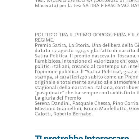
Macerata) per la tesi SATIRA E FASCISMO.
POLITICO TRA IL PRIMO DOPOGUERRA E I
REGIME.
Premio Satira, La Storia. Una delibera della 
datata 17 agosto 1973, sigla l’atto di nascita
Satira Politica. Il premio nasceva in Toscana, c
l’ambiziosa intenzione di valorizzare chi osava
politici italiani, creando al contempo un inte
l’opinione pubblica. ll “Satira Politica”, graz
stampa, si caratterizzò subito come un Premio
originale e totalmente avulso alle atmosfere
stagionali della narrativa italiana, contribuen
“pasquinate” che ha sempre contraddistinto il
La giuria del Premio
Serena Dandini, Pasquale Chessa, Pino Corrias,
Massimo Gramellini, Bruno Manfellotto, Giova
Calotti, Roberto Bernabò.