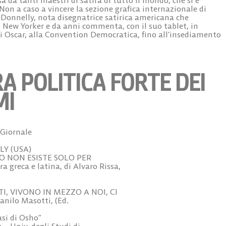
 Non a caso a vincere la sezione grafica internazionale di
 Donnelly, nota disegnatrice satirica americana che
 New Yorker e da anni commenta, con il suo tablet, in
li Oscar, alla Convention Democratica, fino all’insediamento
A POLITICA FORTE DEI
MI
 Giornale
LLY (USA)
CULO NON ESISTE SOLO PER
 greca e latina, di Alvaro Rissa,
TI, VIVONO IN MEZZO A NOI, CI
ilo Masotti, (Ed.
si di Osho”
– Univ. degli Studi di