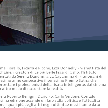
e Fiorello, Ficarra e Picone, Liza Donnelly – vignettista del
aîné, i creatori di Le più Belle Frasi di Osho, l’Istituto
sentati da Serena Dandini, a La Capannina di Franceschi di
45esimo anno consecutivo il serissimo Premio Satira che
rcettare i professionisti della risata intelligente, dal cinema
 altro modo di raccontare la realtà.
era Roberto Benigni, Dario Fo, Carlo Verdone, Corrado
ima edizione accende un faro sulla politica e l’attualità
o i quali più degli altri negli ultimi 12 mesi hanno dato