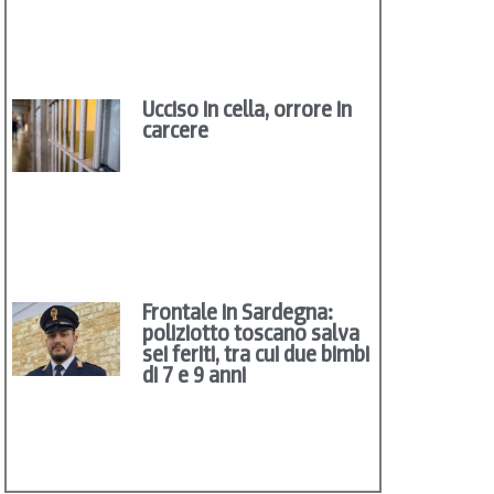
Ucciso in cella, orrore in
carcere
Frontale in Sardegna:
poliziotto toscano salva
sei feriti, tra cui due bimbi
di 7 e 9 anni