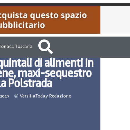
ronaca Toscana
uintali di alimenti in
iene, maxi-sequestro
la Polstrada
 2017
VersiliaToday Redazione