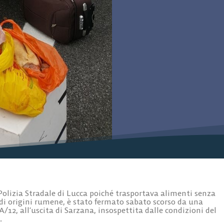
olizia Stradale di Lucca poiché trasportava alimenti senza
, di origini rumene, è stato fermato sabato scorso da una
A/12, all’uscita di Sarzana, insospettita dalle condizioni del
.