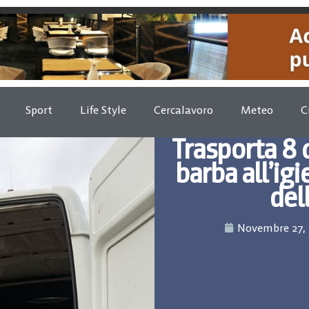
Sport
Life Style
Cercalavoro
Meteo
C
Trasporta 8 q
barba all’ig
del
Novembre 27,