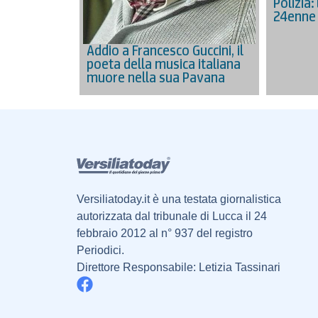
Polizia:
24enne
Addio a Francesco Guccini, il
poeta della musica italiana
muore nella sua Pavana
Versiliatoday.it è una testata giornalistica
autorizzata dal tribunale di Lucca il 24
febbraio 2012 al n° 937 del registro
Periodici.
Direttore Responsabile: Letizia Tassinari