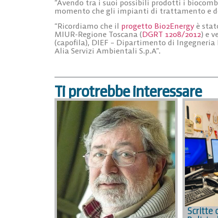
“Avendo tra i suoi possibili prodotti i biocomb
momento che gli impianti di trattamento e d
“Ricordiamo che il
progetto Bio2Energy
è stat
MIUR-Regione Toscana (
DGRT 1208/2012
) e v
(capofila), DIEF – Dipartimento di Ingegneria I
Alia Servizi Ambientali S.p.A”.
Ti protrebbe interessare
Scritte