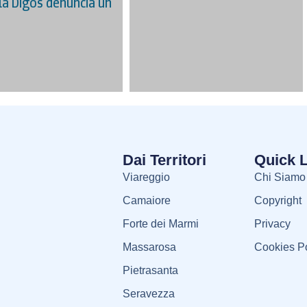
 la Digos denuncia un
Dai Territori
Quick 
Viareggio
Chi Siamo
Camaiore
Copyright
Forte dei Marmi
Privacy
Massarosa
Cookies Po
Pietrasanta
Seravezza