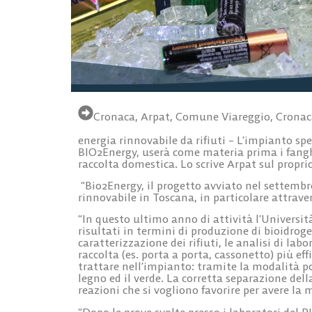
Cronaca
,
Arpat
,
Comune Viareggio
,
Cronac
energia rinnovabile da rifiuti
– L’impianto sper
BIO2Energy, userà come materia prima i fanghi 
raccolta domestica. Lo scrive Arpat sul proprio
“Bio2Energy, il progetto avviato nel settembr
rinnovabile in Toscana, in particolare attrave
“In questo ultimo anno di attività l’Universit
risultati in termini di produzione di bioidroge
caratterizzazione dei rifiuti, le analisi di la
raccolta (es. porta a porta, cassonetto) più e
trattare nell’impianto: tramite la modalità por
legno ed il verde. La corretta separazione dell
reazioni che si vogliono favorire per avere l
“Dopo le prove svolte presso i laboratori del P