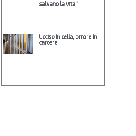
salvano la vita”
Ucciso in cella, orrore in
carcere