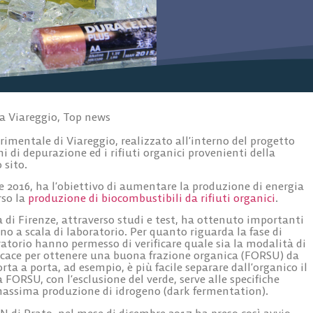
a Viareggio
,
Top news
imentale di Viareggio, realizzato all’interno del progetto
di depurazione ed i rifiuti organici provenienti della
 sito.
e 2016, ha l’obiettivo di aumentare la produzione di energia
rso la
produzione di biocombustibili da rifiuti organici
.
à di Firenze, attraverso studi e test, ha ottenuto importanti
no a scala di laboratorio. Per quanto riguarda la fase di
boratorio hanno permesso di verificare quale sia la modalità di
fficace per ottenere una buona frazione organica (FORSU) da
ta a porta, ad esempio, è più facile separare dall’organico il
a FORSU, con l’esclusione del verde, serve alle specifiche
a massima produzione di idrogeno (dark fermentation).
IN di Prato, nel mese di dicembre 2017 ha preso così avvio,