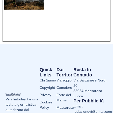
Quick
Dai
Resta In
Links
Territori
Contatto
Chi Siamo
Viareggio
Via Sarzanese Nord,
20
Copyright
Camaiore
55054 Massarosa
Privacy
Forte dei
Lucca
Versiliatoday.it è una
Marmi
Per Pubblicità
Cookies
testata giornalistica
Email:
Policy
Massarosa
autorizzata dal
redazionevt@gmail.com