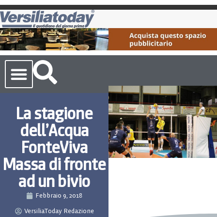
Cronaca Toscana
La stagione
dell’Acqua
FonteViva
Massa di fronte
ad un bivio
Febbraio 9, 2018
VersiliaToday Redazione