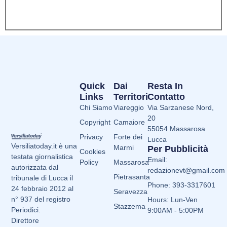
Quick
Dai
Resta In
Links
Territori
Contatto
Chi Siamo
Viareggio
Via Sarzanese Nord,
20
Copyright
Camaiore
55054 Massarosa
Privacy
Forte dei
Lucca
Versiliatoday.it è una
Marmi
Per Pubblicità
Cookies
testata giornalistica
Email:
Policy
Massarosa
autorizzata dal
redazionevt@gmail.com
Pietrasanta
tribunale di Lucca il
Phone: 393-3317601
24 febbraio 2012 al
Seravezza
n° 937 del registro
Hours: Lun-Ven
Stazzema
Periodici.
9:00AM - 5:00PM
Direttore