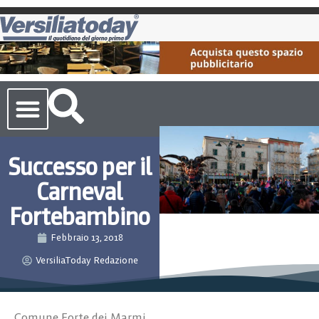
Cronaca Toscana
Successo per il
Carneval
Fortebambino
Febbraio 13, 2018
VersiliaToday Redazione
Comune Forte dei Marmi