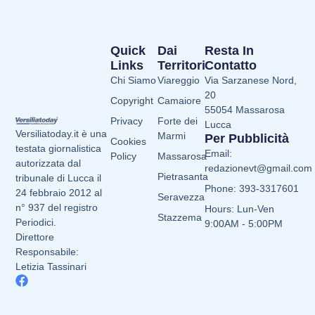
Quick
Dai
Resta In
Links
Territori
Contatto
Chi Siamo
Viareggio
Via Sarzanese Nord,
20
Copyright
Camaiore
55054 Massarosa
Privacy
Forte dei
Lucca
Versiliatoday.it è una
Marmi
Per Pubblicità
Cookies
testata giornalistica
Email:
Policy
Massarosa
autorizzata dal
redazionevt@gmail.com
Pietrasanta
tribunale di Lucca il
Phone: 393-3317601
24 febbraio 2012 al
Seravezza
n° 937 del registro
Hours: Lun-Ven
Stazzema
Periodici.
9:00AM - 5:00PM
Direttore
Responsabile:
Letizia Tassinari