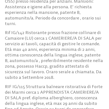
OSS) presso residenza per anziani. Mansioni:
Assistenza e igiene alla persona. E’ richiesta
esperienza nella mansione, patente B,
automunito/a. Periodo da concordare , orario sui
turni.
Rif IG/142
Ristorante presso frazione collinare di
Camaiore (LU) cerca
1 CAMERIERE/A DI SALA
per
servizio ai tavoli, capacità di gestire le comande.
Età max 40 anni, esperienza minima di 2 anni,
ottima conoscenza della lingua inglese, patente
B, automunito/a , preferibilmente residente nella
zona, possesso Haccp, gradito attestato di
sicurezza sul lavoro. Oraro serale a chiamata. Da
subito a Settembre 2018.
RIF IG/115
Struttura balneare ristorativa di Forte
dei Marmi cerca
1 APPRENDISTA CAMERIERE/A
DI SALA
pref. diploma alberghiero, conoscenza
della lingua inglese, età max 29 anni da subito
fino ad Agosto. Orario su turni da concordare.