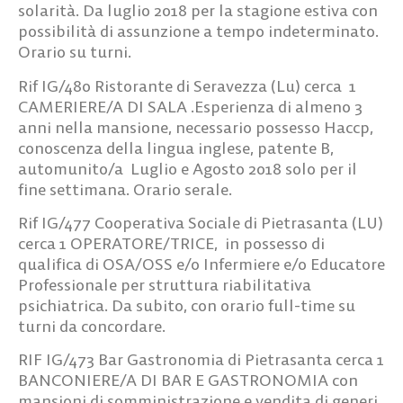
solarità. Da luglio 2018 per la stagione estiva con
possibilità di assunzione a tempo indeterminato.
Orario su turni.
Rif IG/480
Ristorante di Seravezza (Lu) cerca
1
CAMERIERE/A DI SALA
.Esperienza di almeno 3
anni nella mansione, necessario possesso Haccp,
conoscenza della lingua inglese, patente B,
automunito/a Luglio e Agosto 2018 solo per il
fine settimana. Orario serale.
Rif IG/477
Cooperativa Sociale di Pietrasanta (LU)
cerca
1 OPERATORE/TRICE
, in possesso di
qualifica di OSA/OSS e/o Infermiere e/o Educatore
Professionale per struttura riabilitativa
psichiatrica. Da subito, con orario full-time su
turni da concordare.
RIF IG/473
Bar Gastronomia di Pietrasanta cerca
1
BANCONIERE/A DI BAR E GASTRONOMIA
con
mansioni di somministrazione e vendita di generi