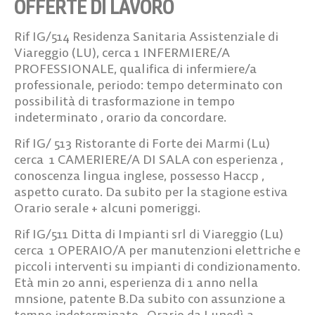
OFFERTE DI LAVORO
Rif IG/514
Residenza Sanitaria Assistenziale di
Viareggio (LU), cerca
1 INFERMIERE/A
PROFESSIONALE
, qualifica di infermiere/a
professionale, periodo: tempo determinato con
possibilità di trasformazione in tempo
indeterminato , orario da concordare.
Rif IG/ 513
Ristorante di Forte dei Marmi (Lu)
cerca 1 CAMERIERE/A DI SALA
con esperienza ,
conoscenza lingua inglese, possesso Haccp ,
aspetto curato. Da subito per la stagione estiva
Orario serale + alcuni pomeriggi.
Rif IG/511
Ditta di Impianti srl di Viareggio (Lu)
cerca
1 OPERAIO/A per manutenzioni elettriche e
piccoli interventi su impianti di condizionamento.
Età min 20 anni, esperienza di 1 anno nella
mnsione, patente B.Da subito con assunzione a
tempo indeterminato . Orario da Lunedì a