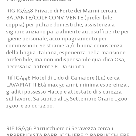
RIG IG/448
Privato di Forte dei Marmi cerca
1
BADANTE/COLF CONVIVENTE
(preferibile
coppia) per pulizie domestiche, assistenza a
signore anziano parzialmente autosufficiente per
igiene personale, accompagnamento per
commissioni. Se straniera /o buona conoscenza
della lingua italiana, esperienza nella mansione,
preferibile, ma non indispensabile qualifica Osa,
necessaria patente B. Da subito.
Rif IG/446
Hotel di Lido di Camaiore (Lu) cerca
LAVAPIATTI
.Età max 50 anni, minima espereinza ,
graditi possesso Haccp e attestato di sicurezza
sul lavoro. Sa subito al 15 Settembre Orario 13:00-
15:00 e 20:00-22:00.
RIF IG/436
Parrucchiere di Seravezza cerca
1
APPRENDISTA PARRUCCHIERE O PARRUCCHIERE