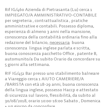
Rif IG/460
Azienda di Pietrasanta (Lu) cerca
1
IMPIEGATO/A AMMINISTRATIVO-CONTABILE
per segreteria , contrattualistica , pratiche
amministrative e contabili. Possesso diploma,
esperienza di almeno 3 anni nella mansione,
conoscenza della contabilità ordinaria fino alla
redazione del bilancio,
necessaria
buona
conoscenza lingua inglese parlata e scritta,
buona conoscenza pacchetto Office , patente B,
automunito/a Da subito Orario da concordare su
5 giorni alla settimana.
RIF IG/451
Bar presso uno stabilimento balneare
a Viareggio cerca
1 AIUTO CAMERIERE/A
/BARISTA
con e
tà 18-29 anni, buona conoscenza
della lingua inglese, possesso Haccp e attestato
di sicurezza sul lavoro, flessibilità, da subito al
30/08/2018, orario 10:00-16:00 Sabato , Domenica
+ un giorno da concordare.