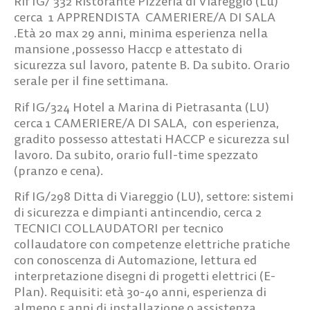
Rif IG/ 332
Ristorante Pizzeria di Viareggio (Lu)
cerca
1 APPRENDISTA CAMERIERE/A DI SALA
.Età 20 max 29 anni, minima esperienza nella
mansione ,possesso Haccp e attestato di
sicurezza sul lavoro, patente B. Da subito. Orario
serale per il fine settimana.
Rif IG/324
Hotel a Marina di Pietrasanta (LU)
cerca
1 CAMERIERE/A DI SALA
, con esperienza,
gradito possesso attestati HACCP e sicurezza sul
lavoro. Da subito, orario full-time spezzato
(pranzo e cena).
Rif IG/298
Ditta di Viareggio (LU), settore: sistemi
di sicurezza e dimpianti antincendio, cerca
2
TECNICI COLLAUDATORI
per tecnico
collaudatore con competenze elettriche pratiche
con conoscenza di Automazione, lettura ed
interpretazione disegni di progetti elettrici (E-
Plan). Requisiti: età 30-40 anni, esperienza di
almeno 5 anni di installazione o assistenza