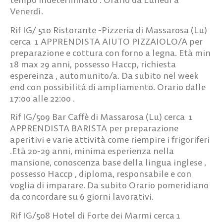
Venerdì.
Rif IG/ 510
Ristorante -Pizzeria di Massarosa (Lu)
cerca
1 APPRENDISTA AIUTO PIZZAIOLO/A
per
preparazione e cottura con forno a legna. Età min
18 max 29 anni, possesso Haccp, richiesta
espereinza , automunito/a. Da subito nel week
end con possibilità di ampliamento. Orario dalle
17:00 alle 22:00 .
Rif IG/509
Bar Caffè di Massarosa (Lu) cerca
1
APPRENDISTA BARISTA
per preparazione
aperitivi e varie attività come riempire i frigoriferi
.Età 20-29 anni, minima esperienza nella
mansione, conoscenza base della lingua inglese ,
possesso Haccp , diploma, responsabile e con
voglia di imparare. Da subito Orario pomeridiano
da concordare su 6 giorni lavorativi.
Rif IG/508
Hotel di Forte dei Marmi cerca
1