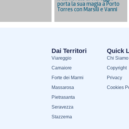
porta la sua magia a Porto
Torres con Marsili e Vanni
Dai Territori
Quick 
Viareggio
Chi Siamo
Camaiore
Copyright
Forte dei Marmi
Privacy
Massarosa
Cookies Po
Pietrasanta
Seravezza
Stazzema