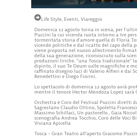
Life Style
,
Eventi
,
Viareggio
Domenica 12 agosto torna in scena, per l’ulti
Puccini la cui vicenda ruota intorno a tre per
tormentata storia d’amore quella di Floria Tos
vicende politiche e dal ricatto del capo della p
viene proposta nel nuovo allestimento firmat
della sua generazione, riconosciuto sulla sce
produzioni liriche. “una Tosca tradizionale” la
dipinto, il suo Te Deum sulle magnifiche e m
raffinato disegno luci di Valerio Alfieri e dai S
Benedettini e Diego Fiorini.
Lo spettacolo di domenica 12 agosto avrà prota
mentre il tenore Hector Mendoza Lopez sarà Ca
Orchestra e Coro del Festival Puccini diretti 
Sagrestano Claudio Ottino, Spoletta Francesc
Massimo Schillaci, Un pastorello , Gaia Niccol
scenografia Andrea Tocchio, Coro delle Voci B
Viviana Apicella
Tosca – Gran Teatro all’aperto Giacomo Puccin