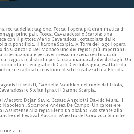
ma recita della stagione, Tosca, l’opera più drammatica di
sonaggi principali, Tosca, Cavaradossi e Scarpia: una
ca con il pittore Mario Cavaradossi, ostacolata dalle
olizia pontificia, il barone Scarpia. A Torre del lago l’opera
o da Giancarlo Del Monaco uno dei registi più importanti
na internazionale per aver messo in scena centinaia di
 cui regia si è distinta per la cura maniacale dei dettagli. Un
onumentali scenografie di Carlo Centolavigna, esaltate dal
ontuosi e raffinati i costumi ideati e realizzati da Floridia
gonisti i solisti, Gabrielle Mouhlen nel ruolo del titolo,
varadossi e Stefan Ignat il Barone Scarpia.
dal Maestro Dejan Savic. Cesare Angelotti Davide Mura, Il
o Napoleoni, Sciarrone Andrea De Campo, Un carceriere
ai Assistente alla regia Elena Kalabakas, Assistente alla
ianche del Festival Puccini, Maestro del Coro voci bianche
i ore 21.15