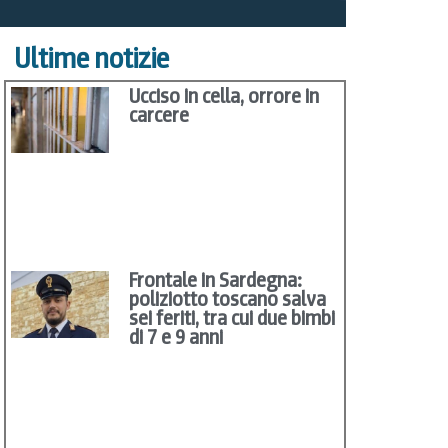
Ultime notizie
Ucciso in cella, orrore in
carcere
Frontale in Sardegna:
poliziotto toscano salva
sei feriti, tra cui due bimbi
di 7 e 9 anni