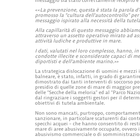
<<
La prevenzione, questa è stata la parola 
promosso la “cultura dell’autocontrollo” per 
messaggio ispirato alla necessità della tutela
Alla capillarità di questo messaggio abbiam
attraverso un assetto operativo mirato ad ass
attività ludiche e produttive in mare.
I dati, valutati nel loro complesso, hanno, in
condotte illecite e sconsiderate capaci di me
diportisti e dell’ambiente marino.>>
La strategica dislocazione di uomini e mezzi in
balneare, è stato, infatti, in grado di garanti
dimostrato dai tanti interventi di soccorso p
presidio di quelle zone di mare di maggior preg
delle “Secche della meloria” ed al “Parco Nazi
dal ringraziare i soggetti gestori per il deter
obiettivi di tutela ambientale.
Non sono mancati, purtroppo, comportamenti p
sanzionare, in particolare scaturenti dai cont
specchi acquei – che hanno consentito di restit
mare di aree abusivamente occupate, ovvero il
abusivismo commerciale o di somministrazione