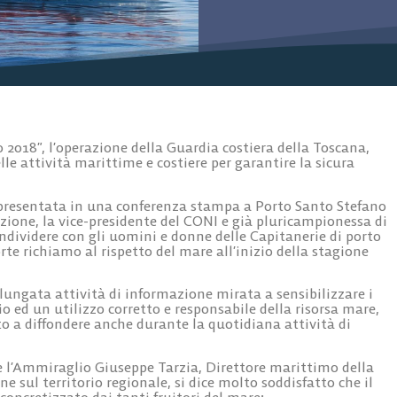
2018”, l’operazione della Guardia costiera della Toscana,
e attività marittime e costiere per garantire la sicura
a presentata in una conferenza stampa a Porto Santo Stefano
zione, la vice-presidente del CONI e già pluricampionessa di
ndividere con gli uomini e donne delle Capitanerie di porto
rte richiamo al rispetto del mare all’inizio della stagione
olungata attività di informazione mirata a sensibilizzare i
io ed un utilizzo corretto e responsabile della risorsa mare,
to a diffondere anche durante la quotidiana attività di
 è l’Ammiraglio Giuseppe Tarzia, Direttore marittimo della
one sul territorio regionale, si dice molto soddisfatto che il
oncretizzato dai tanti fruitori del mare: