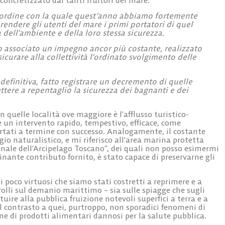
d’ordine con la quale quest’anno abbiamo fortemente
rendere gli utenti del mare i primi portatori di quel
 dell’ambiente e della loro stessa sicurezza.
o associato un impegno ancor più costante, realizzato
icurare alla collettività l’ordinato svolgimento delle
 definitiva, fatto registrare un decremento di quelle
ttere a repentaglio la sicurezza dei bagnanti e dei
 quelle località ove maggiore è l’afflusso turistico-
re un intervento rapido, tempestivo, efficace, come
ortati a termine con successo. Analogamente, il costante
io naturalistico, e mi riferisco all’area marina protetta
onale dell’Arcipelago Toscano”, dei quali non posso esimermi
minante contributo fornito, è stato capace di preservarne gli
oco virtuosi che siamo stati costretti a reprimere e a
rolli sul demanio marittimo – sia sulle spiagge che sugli
uire alla pubblica fruizione notevoli superfici a terra e a
 contrasto a quei, purtroppo, non sporadici fenomeni di
 di prodotti alimentari dannosi per la salute pubblica.