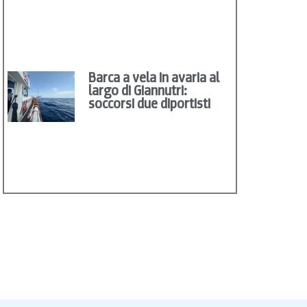
Barca a vela in avaria al
largo di Giannutri:
soccorsi due diportisti