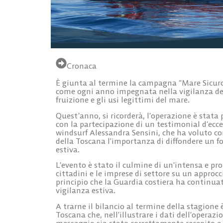
Cronaca
È giunta al termine la campagna “Mare Sicuro 
come ogni anno impegnata nella vigilanza dell
fruizione e gli usi legittimi del mare.
Quest’anno, si ricorderà, l’operazione è stat
con la partecipazione di un testimonial d’ecce
windsurf Alessandra Sensini, che ha voluto co
della Toscana l’importanza di diffondere un fo
estiva.
L’evento è stato il culmine di un’intensa e pr
cittadini e le imprese di settore su un approcc
principio che la Guardia costiera ha continua
vigilanza estiva.
A trarne il bilancio al termine della stagione
Toscana che, nell’illustrare i dati dell’operazi
messaggio sia stato correttamente recepito e c