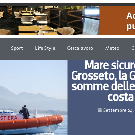
Sport
Life Style
Cercalavoro
Meteo
C
Mare sicur
Grosseto, la G
somme delle o
costa
Settembre 24,