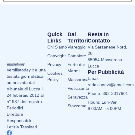
Quick
Dai
Resta In
Links
Territori
Contatto
Chi Siamo
Viareggio
Via Sarzanese Nord,
20
Copyright
Camaiore
55054 Massarosa
Privacy
Forte dei
Lucca
Versiliatoday.it è una
Marmi
Per Pubblicità
Cookies
testata giornalistica
Email:
Policy
Massarosa
autorizzata dal
redazionevt@gmail.com
Pietrasanta
tribunale di Lucca il
Phone: 393-3317601
24 febbraio 2012 al
Seravezza
n° 937 del registro
Hours: Lun-Ven
Stazzema
Periodici.
9:00AM - 5:00PM
Direttore
Responsabile:
Letizia Tassinari