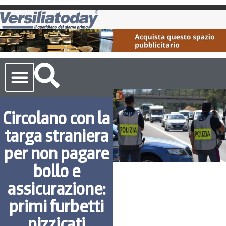
Cronaca Toscana
Circolano con la
targa straniera
per non pagare
bollo e
assicurazione:
primi furbetti
pizzicati