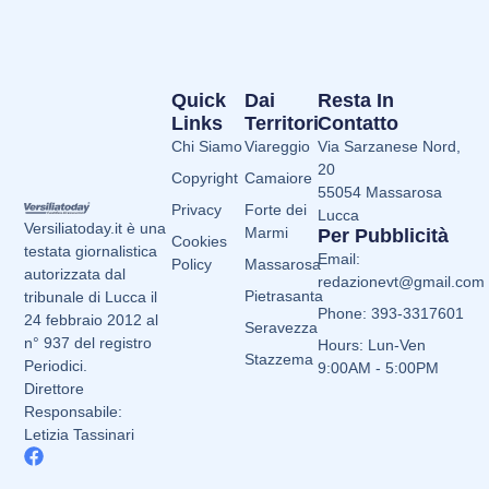
Quick
Dai
Resta In
Links
Territori
Contatto
Chi Siamo
Viareggio
Via Sarzanese Nord,
20
Copyright
Camaiore
55054 Massarosa
Privacy
Forte dei
Lucca
Versiliatoday.it è una
Marmi
Per Pubblicità
Cookies
testata giornalistica
Email:
Policy
Massarosa
autorizzata dal
redazionevt@gmail.com
Pietrasanta
tribunale di Lucca il
Phone: 393-3317601
24 febbraio 2012 al
Seravezza
n° 937 del registro
Hours: Lun-Ven
Stazzema
Periodici.
9:00AM - 5:00PM
Direttore
Responsabile:
Letizia Tassinari