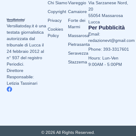
Chi Siamo
Viareggio
Via Sarzanese Nord,
20
Copyright
Camaiore
55054 Massarosa
Privacy
Forte dei
Lucca
Versiliatoday.it è una
Marmi
Per Pubblicità
Cookies
testata giornalistica
Email:
Policy
Massarosa
autorizzata dal
redazionevt@gmail.com
Pietrasanta
tribunale di Lucca il
Phone: 393-3317601
24 febbraio 2012 al
Seravezza
n° 937 del registro
Hours: Lun-Ven
Stazzema
Periodici.
9:00AM - 5:00PM
Direttore
Responsabile:
Letizia Tassinari
© 2026 All Rights Reserved.