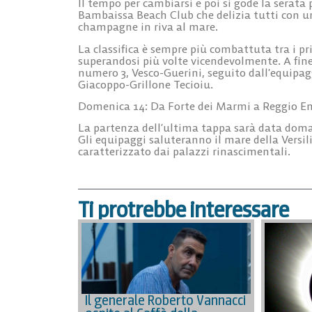
Il tempo per cambiarsi e poi si gode la serata
Bambaissa Beach Club che delizia tutti con u
champagne in riva al mare.
La classifica è sempre più combattuta tra i pr
superandosi più volte vicendevolmente. A fine
numero 3, Vesco-Guerini, seguito dall’equipa
Giacoppo-Grillone Tecioiu.
Domenica 14: Da Forte dei Marmi a Reggio Em
La partenza dell’ultima tappa sarà data domat
Gli equipaggi saluteranno il mare della Versili
caratterizzato dai palazzi rinascimentali.
Ti protrebbe interessare
Il generale Roberto Vannacci