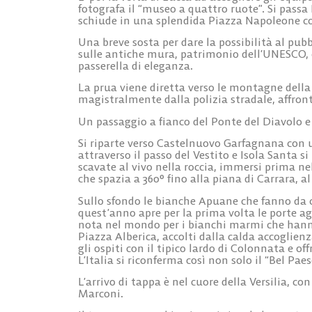
fotografa il “museo a quattro ruote”. Si passa 
schiude in una splendida Piazza Napoleone con
Una breve sosta per dare la possibilità al pubb
sulle antiche mura, patrimonio dell’UNESCO, 
passerella di eleganza.
La prua viene diretta verso le montagne dell
magistralmente dalla polizia stradale, affront
Un passaggio a fianco del Ponte del Diavolo e p
Si riparte verso Castelnuovo Garfagnana con u
attraverso il passo del Vestito e Isola Santa si
scavate al vivo nella roccia, immersi prima ne
che spazia a 360° fino alla piana di Carrara, al
Sullo sfondo le bianche Apuane che fanno da c
quest’anno apre per la prima volta le porte agl
nota nel mondo per i bianchi marmi che hanno d
Piazza Alberica, accolti dalla calda accoglienz
gli ospiti con il tipico lardo di Colonnata e 
L’Italia si riconferma così non solo il “Bel Pae
L’arrivo di tappa è nel cuore della Versilia, co
Marconi.