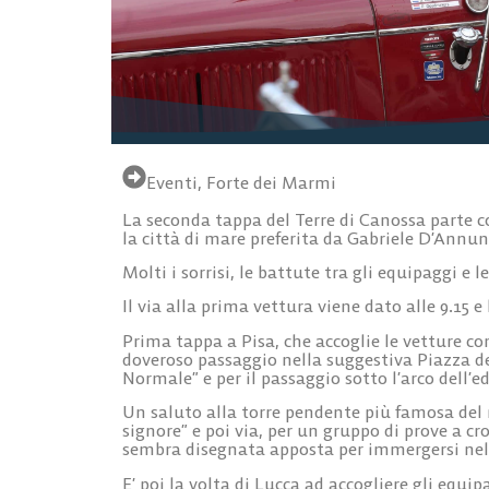
Eventi
,
Forte dei Marmi
La seconda tappa del Terre di Canossa parte co
la città di mare preferita da Gabriele D’Annun
Molti i sorrisi, le battute tra gli equipaggi e l
Il via alla prima vettura viene dato alle 9.15 e
Prima tappa a Pisa, che accoglie le vetture con
doveroso passaggio nella suggestiva Piazza dei
Normale” e per il passaggio sotto l’arco dell’
Un saluto alla torre pendente più famosa del
signore” e poi via, per un gruppo di prove a cr
sembra disegnata apposta per immergersi nel
E’ poi la volta di Lucca ad accogliere gli equi