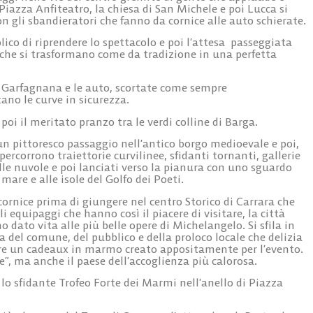
Piazza Anfiteatro, la chiesa di San Michele e poi Lucca si
 gli sbandieratori che fanno da cornice alle auto schierate.
lico di riprendere lo spettacolo e poi l’attesa passeggiata
che si trasformano come da tradizione in una perfetta
a Garfagnana e le auto, scortate come sempre
ano le curve in sicurezza.
oi il meritato pranzo tra le verdi colline di Barga.
n pittoresco passaggio nell’antico borgo medioevale e poi,
 percorrono traiettorie curvilinee, sfidanti tornanti, gallerie
lle nuvole e poi lanciati verso la pianura con uno sguardo
 mare e alle isole del Golfo dei Poeti.
ornice prima di giungere nel centro Storico di Carrara che
i equipaggi che hanno così il piacere di visitare, la città
ato vita alle più belle opere di Michelangelo. Si sfila in
a del comune, del pubblico e della proloco locale che delizia
offre un cadeaux in marmo creato appositamente per l’evento.
se”, ma anche il paese dell’accoglienza più calorosa.
n lo sfidante Trofeo Forte dei Marmi nell’anello di Piazza