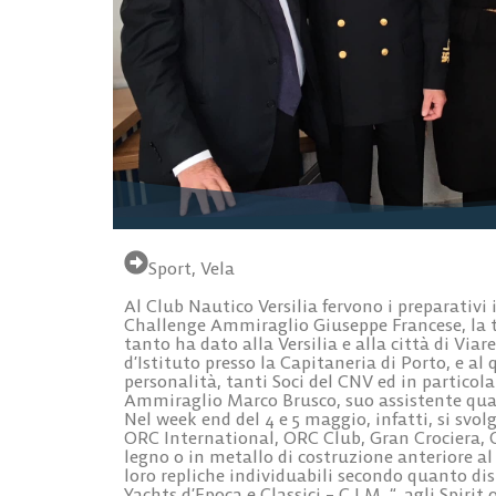
Sport
,
Vela
Al Club Nautico Versilia fervono i preparativi
Challenge Ammiraglio Giuseppe Francese, la 
tanto ha dato alla Versilia e alla città di Via
d’Istituto presso la Capitaneria di Porto, e al
personalità, tanti Soci del CNV ed in particola
Ammiraglio Marco Brusco, suo assistente qu
Nel week end del 4 e 5 maggio, infatti, si sv
ORC International, ORC Club, Gran Crociera, Op
legno o in metallo di costruzione anteriore al 
loro repliche individuabili secondo quanto dis
Yachts d’Epoca e Classici – C.I.M. “, agli Spirit