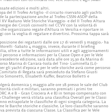
ssate edizioni e molti altri.
del II Trofeo Artiglio -il circuito riservato agli yachts
evede la partecipazione anche al Trofeo CSSN-ASDP della
l XV Raduno Vele Storiche Viareggio- e del II Trofeo Altura
inergie dei Circoli coinvolti nel CCVV con la volontà di
che organizzano regate d’Altura in Versilia e riportare in
con la voglia di regatare e divertirsi. Prossima tappa sarà
posizione dei regatanti dalle ore 17 di venerdì 3 maggio.- ha
 Morelli -Sabato 4 maggio, invece, durante il briefing
silia, oltre a tutte le informazioni utili e agli aggiornamenti
l percorso e informazioni per la Classe Open e per le Vele
precedente edizione, sarà data alle ore 15.30 da Marina di
corso Marina di Carrara-Isola del Tino- Luminella (Li)-
er gli yacht d’epoca e per le vele storiche avrà come percorso
l Comitato di Regata sarà presieduto da Stefano Giusti
 Simonetti, Elisabeth Kuffer, Beatrice Bolletti e
olgerà domenica 5 maggio alle ore 18 presso le sale del Club
rità civili e militari, saranno premiati i primi tre
(ORC A e B – Gran Crociera A e B) in tempo compensato con
 Challenge verrà stilata una classifica Overall per le Classi
no estrapolate le classifiche di ogni singola categoria. La
e le Barche storiche e classiche. Le loro classifiche saranno
a prevista da ciascuna Classe. La Classifica per le Vele