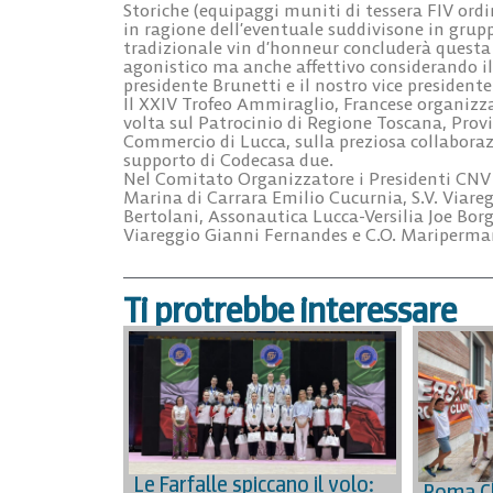
Storiche (equipaggi muniti di tessera FIV ordi
in ragione dell’eventuale suddivisone in grupp
tradizionale vin d’honneur concluderà questa
agonistico ma anche affettivo considerando il 
presidente Brunetti e il nostro vice presiden
Il XXIV Trofeo Ammiraglio, Francese organizza
volta sul Patrocinio di Regione Toscana, Prov
Commercio di Lucca, sulla preziosa collaborazi
supporto di Codecasa due.
Nel Comitato Organizzatore i Presidenti CNV 
Marina di Carrara Emilio Cucurnia, S.V. Viar
Bertolani, Assonautica Lucca-Versilia Joe Borg
Viareggio Gianni Fernandes e C.O. Mariperman
Ti protrebbe interessare
Le Farfalle spiccano il volo:
Roma Cl