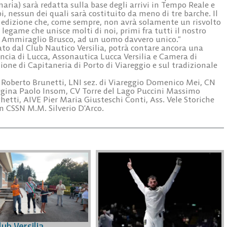
naria) sarà redatta sulla base degli arrivi in Tempo Reale e
i, nessun dei quali sarà costituito da meno di tre barche. Il
 edizione che, come sempre, non avrà solamente un risvolto
legame che unisce molti di noi, primi fra tutti il nostro
te Ammiraglio Brusco, ad un uomo davvero unico.”
to dal Club Nautico Versilia, potrà contare ancora una
incia di Lucca, Assonautica Lucca Versilia e Camera di
one di Capitaneria di Porto di Viareggio e sul tradizionale
Roberto Brunetti, LNI sez. di Viareggio Domenico Mei, CN
eggina Paolo Insom, CV Torre del Lago Puccini Massimo
hetti, AIVE Pier Maria Giusteschi Conti, Ass. Vele Storiche
 CSSN M.M. Silverio D’Arco.
ub Versilia,