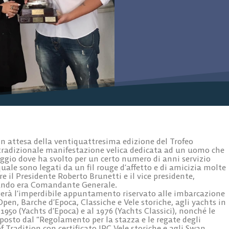
 in attesa della ventiquattresima edizione del Trofeo
tradizionale manifestazione velica dedicata ad un uomo che
reggio dove ha svolto per un certo numero di anni servizio
 quale sono legati da un fil rouge d’affetto e di amicizia molte
re il Presidente Roberto Brunetti e il vice presidente,
ando era Comandante Generale.
olgerà l’imperdibile appuntamento riservato alle imbarcazione
en, Barche d’Epoca, Classiche e Vele storiche, agli yachts in
1950 (Yachts d’Epoca) e al 1976 (Yachts Classici), nonché le
posto dal “Regolamento per la stazza e le regate degli
 of Tradition con certificato IRC Vele storiche e agli Swan