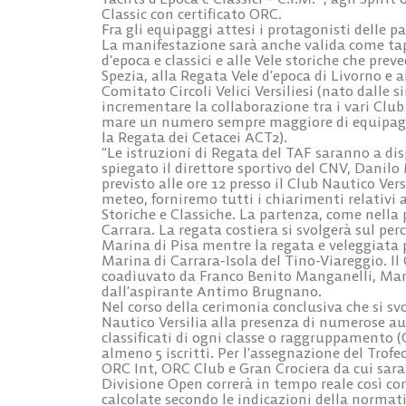
Classic con certificato ORC.
Fra gli equipaggi attesi i protagonisti delle pa
La manifestazione sarà anche valida come tappa 
d’epoca e classici e alle Vele storiche che pr
Spezia, alla Regata Vele d’epoca di Livorno e a
Comitato Circoli Velici Versiliesi (nato dalle s
incrementare la collaborazione tra i vari Club 
mare un numero sempre maggiore di equipaggi 
la Regata dei Cetacei ACT2).
“Le istruzioni di Regata del TAF saranno a dis
spiegato il direttore sportivo del CNV, Danilo
previsto alle ore 12 presso il Club Nautico Ver
meteo, forniremo tutti i chiarimenti relativi a
Storiche e Classiche. La partenza, come nella 
Carrara. La regata costiera si svolgerà sul per
Marina di Pisa mentre la regata e veleggiata p
Marina di Carrara-Isola del Tino-Viareggio. I
coadiuvato da Franco Benito Manganelli, Mario
dall’aspirante Antimo Brugnano.
Nel corso della cerimonia conclusiva che si sv
Nautico Versilia alla presenza di numerose auto
classificati di ogni classe o raggruppamento 
almeno 5 iscritti. Per l’assegnazione del Trofeo
ORC Int, ORC Club e Gran Crociera da cui saran
Divisione Open correrà in tempo reale così com
calcolate secondo le indicazioni della normativ