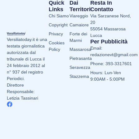
Quick
Dai
Resta In
Links
Territori
Contatto
Chi Siamo
Viareggio
Via Sarzanese Nord,
20
Copyright
Camaiore
55054 Massarosa
Privacy
Forte dei
Lucca
Versiliatoday.it è una
Marmi
Per Pubblicità
Cookies
testata giornalistica
Email:
Policy
Massarosa
autorizzata dal
redazionevt@gmail.com
Pietrasanta
tribunale di Lucca il
Phone: 393-3317601
24 febbraio 2012 al
Seravezza
n° 937 del registro
Hours: Lun-Ven
Stazzema
Periodici.
9:00AM - 5:00PM
Direttore
Responsabile:
Letizia Tassinari