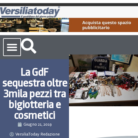
Cronaca Toscana
La GdF
sequestra oltre
3mila pezzi tra
bigiotteria e
cosmetici
Giugno 21, 2019
VersiliaToday Redazione