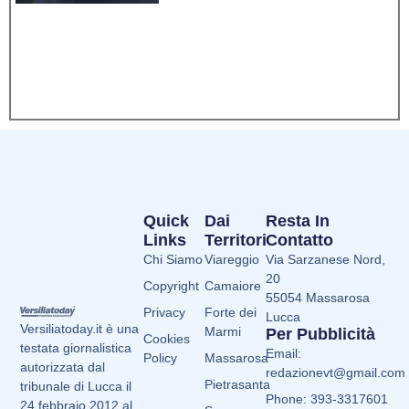
Quick
Dai
Resta In
Links
Territori
Contatto
Chi Siamo
Viareggio
Via Sarzanese Nord,
20
Copyright
Camaiore
55054 Massarosa
Privacy
Forte dei
Lucca
Versiliatoday.it è una
Marmi
Per Pubblicità
Cookies
testata giornalistica
Email:
Policy
Massarosa
autorizzata dal
redazionevt@gmail.com
Pietrasanta
tribunale di Lucca il
Phone: 393-3317601
24 febbraio 2012 al