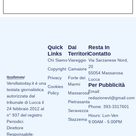
Quick
Dai
Resta In
Links
Territori
Contatto
Chi Siamo
Viareggio
Via Sarzanese Nord,
20
Copyright
Camaiore
55054 Massarosa
Privacy
Forte dei
Lucca
Versiliatoday.it è una
Marmi
Per Pubblicità
Cookies
testata giornalistica
Email:
Policy
Massarosa
autorizzata dal
redazionevt@gmail.com
Pietrasanta
tribunale di Lucca il
Phone: 393-3317601
24 febbraio 2012 al
Seravezza
n° 937 del registro
Hours: Lun-Ven
Stazzema
Periodici.
9:00AM - 5:00PM
Direttore
Responsabile: