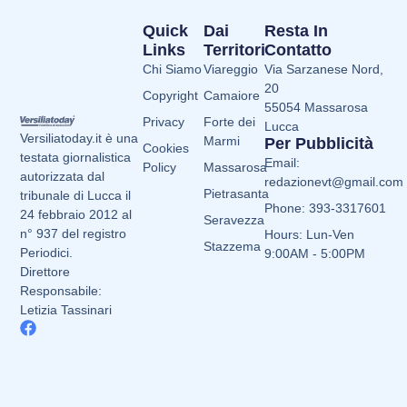
Quick
Dai
Resta In
Links
Territori
Contatto
Chi Siamo
Viareggio
Via Sarzanese Nord,
20
Copyright
Camaiore
55054 Massarosa
Privacy
Forte dei
Lucca
Versiliatoday.it è una
Marmi
Per Pubblicità
Cookies
testata giornalistica
Email:
Policy
Massarosa
autorizzata dal
redazionevt@gmail.com
Pietrasanta
tribunale di Lucca il
Phone: 393-3317601
24 febbraio 2012 al
Seravezza
n° 937 del registro
Hours: Lun-Ven
Stazzema
Periodici.
9:00AM - 5:00PM
Direttore
Responsabile:
Letizia Tassinari