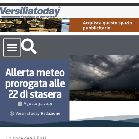
Cronaca Toscana
Allerta meteo
prorogata alle
22 di stasera
Agosto 31, 2019
VersiliaToday Redazione
La voce degli Enti