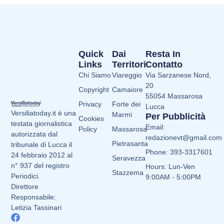
Quick
Dai
Resta In
Links
Territori
Contatto
Chi Siamo
Viareggio
Via Sarzanese Nord,
20
Copyright
Camaiore
55054 Massarosa
Privacy
Forte dei
Lucca
Versiliatoday.it è una
Marmi
Per Pubblicità
Cookies
testata giornalistica
Email:
Policy
Massarosa
autorizzata dal
redazionevt@gmail.com
Pietrasanta
tribunale di Lucca il
Phone: 393-3317601
24 febbraio 2012 al
Seravezza
n° 937 del registro
Hours: Lun-Ven
Stazzema
Periodici.
9:00AM - 5:00PM
Direttore
Responsabile:
Letizia Tassinari