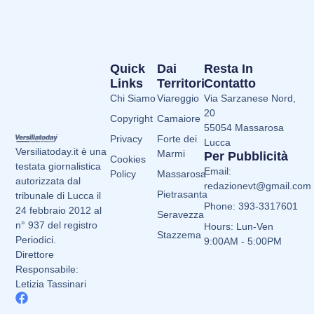
Quick
Dai
Resta In
Links
Territori
Contatto
Chi Siamo
Viareggio
Via Sarzanese Nord,
20
Copyright
Camaiore
55054 Massarosa
Privacy
Forte dei
Lucca
Versiliatoday.it è una
Marmi
Per Pubblicità
Cookies
testata giornalistica
Email:
Policy
Massarosa
autorizzata dal
redazionevt@gmail.com
Pietrasanta
tribunale di Lucca il
Phone: 393-3317601
24 febbraio 2012 al
Seravezza
n° 937 del registro
Hours: Lun-Ven
Stazzema
Periodici.
9:00AM - 5:00PM
Direttore
Responsabile:
Letizia Tassinari