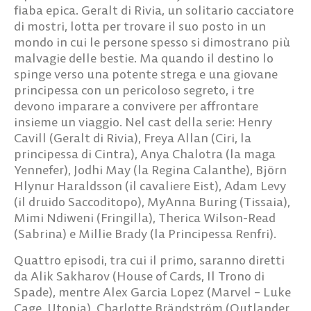
fiaba epica. Geralt di Rivia, un solitario cacciatore
di mostri, lotta per trovare il suo posto in un
mondo in cui le persone spesso si dimostrano più
malvagie delle bestie. Ma quando il destino lo
spinge verso una potente strega e una giovane
principessa con un pericoloso segreto, i tre
devono imparare a convivere per affrontare
insieme un viaggio. Nel cast della serie: Henry
Cavill (Geralt di Rivia), Freya Allan (Ciri, la
principessa di Cintra), Anya Chalotra (la maga
Yennefer), Jodhi May (la Regina Calanthe), Björn
Hlynur Haraldsson (il cavaliere Eist), Adam Levy
(il druido Saccoditopo), MyAnna Buring (Tissaia),
Mimi Ndiweni (Fringilla), Therica Wilson-Read
(Sabrina) e Millie Brady (la Principessa Renfri).
Quattro episodi, tra cui il primo, saranno diretti
da Alik Sakharov (House of Cards, Il Trono di
Spade), mentre Alex Garcia Lopez (Marvel – Luke
Cage, Utopia), Charlotte Brändström (Outlander