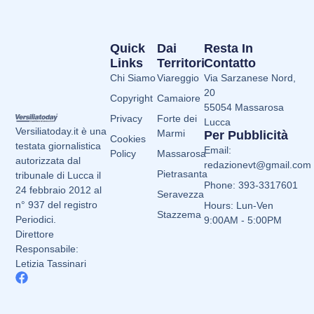
Quick
Dai
Resta In
Links
Territori
Contatto
Chi Siamo
Viareggio
Via Sarzanese Nord,
20
Copyright
Camaiore
55054 Massarosa
Privacy
Forte dei
Lucca
Versiliatoday.it è una
Marmi
Per Pubblicità
Cookies
testata giornalistica
Email:
Policy
Massarosa
autorizzata dal
redazionevt@gmail.com
Pietrasanta
tribunale di Lucca il
Phone: 393-3317601
24 febbraio 2012 al
Seravezza
n° 937 del registro
Hours: Lun-Ven
Stazzema
Periodici.
9:00AM - 5:00PM
Direttore
Responsabile:
Letizia Tassinari