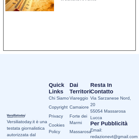
Quick
Dai
Resta In
Links
Territori
Contatto
Chi Siamo
Viareggio
Via Sarzanese Nord,
20
Copyright
Camaiore
55054 Massarosa
Privacy
Forte dei
Lucca
Versiliatoday.it è una
Marmi
Per Pubblicità
Cookies
testata giornalistica
Email:
Policy
Massarosa
autorizzata dal
redazionevt@gmail.com