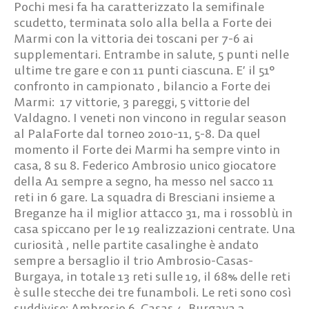
Pochi mesi fa ha caratterizzato la semifinale
scudetto, terminata solo alla bella a Forte dei
Marmi con la vittoria dei toscani per 7-6 ai
supplementari. Entrambe in salute, 5 punti nelle
ultime tre gare e con 11 punti ciascuna. E’ il 51°
confronto in campionato , bilancio a Forte dei
Marmi: 17 vittorie, 3 pareggi, 5 vittorie del
Valdagno. I veneti non vincono in regular season
al PalaForte dal torneo 2010-11, 5-8. Da quel
momento il Forte dei Marmi ha sempre vinto in
casa, 8 su 8. Federico Ambrosio unico giocatore
della A1 sempre a segno, ha messo nel sacco 11
reti in 6 gare. La squadra di Bresciani insieme a
Breganze ha il miglior attacco 31, ma i rossoblù in
casa spiccano per le 19 realizzazioni centrate. Una
curiosità , nelle partite casalinghe è andato
sempre a bersaglio il trio Ambrosio-Casas-
Burgaya, in totale 13 reti sulle 19, il 68% delle reti
è sulle stecche dei tre funamboli. Le reti sono così
suddivise: Ambrosio 6, Casas 4, Burgaya 3.