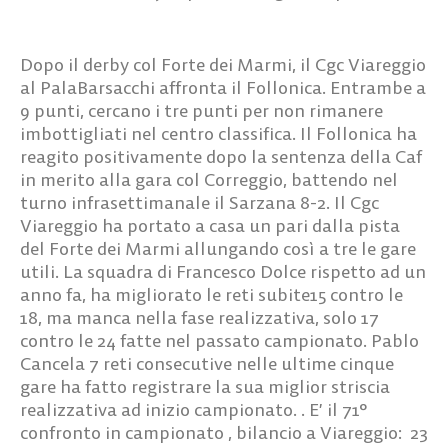
Dopo il derby col Forte dei Marmi, il Cgc Viareggio
al PalaBarsacchi affronta il Follonica. Entrambe a
9 punti, cercano i tre punti per non rimanere
imbottigliati nel centro classifica. Il Follonica ha
reagito positivamente dopo la sentenza della Caf
in merito alla gara col Correggio, battendo nel
turno infrasettimanale il Sarzana 8-2. Il Cgc
Viareggio ha portato a casa un pari dalla pista
del Forte dei Marmi allungando così a tre le gare
utili. La squadra di Francesco Dolce rispetto ad un
anno fa, ha migliorato le reti subite15 contro le
18, ma manca nella fase realizzativa, solo 17
contro le 24 fatte nel passato campionato. Pablo
Cancela 7 reti consecutive nelle ultime cinque
gare ha fatto registrare la sua miglior striscia
realizzativa ad inizio campionato. . E’ il 71°
confronto in campionato , bilancio a Viareggio: 23