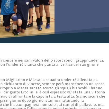
 crescere nei sani valori dello sport sono i gruppi under 14
n l’under 16 bianca che punta al vertice del suo girone.
a con Migliarino e Massa la squadra under 16 allenata da
ivo dichiarato di vincere, sempre però mantenendo un senso
o. Proprio a Massa sabato scorso gli squali biancoblu hanno
 dirigente Ercolini si è così espresso: «E’ stata una vittoria
rio di affrontare la capolista a testa alta. Siamo sicuri che
ragazzi giorno dopo giorno, stanno maturando la
o che li accompagnerà non solo sui campi di pallavolo, ma
ono pienamente l’allenatore in questi principi e la squadra