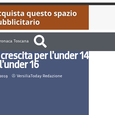
ronaca Toscana
 crescita per l’under 14
 l’under 16
2019
VersiliaToday Redazione