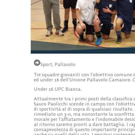
Sport
,
Pallavolo
Tre squadre giovanili con l’obiettivo comune di
ed under 16 dell’Unione Pallavolo Camaiore. Co
Under 16 UPC Bianca.
Attualmente tra i primi posti della classific
Sauro Paolicchi scende in campo con l’obiett
di sportività al di sopra di qualsiasi risultat
rimediato un 3-0, ma nonostante la sconfitta il
morale per l’affiatamento e l’indomabile deside
al ritorno saremo pronti a dare battaglia. I 
consapevolezza di questo importante principi
anche su quelli della vita. I genitori sosteng