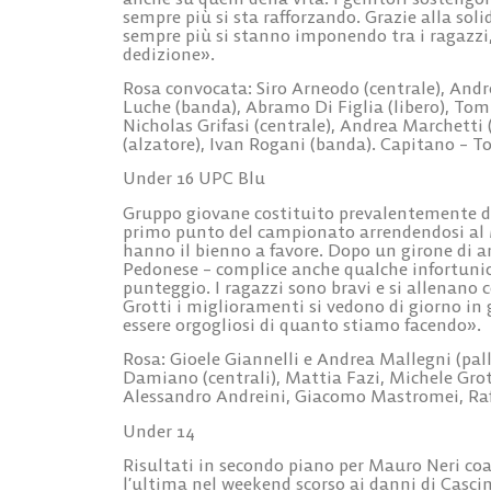
sempre più si sta rafforzando. Grazie alla sol
sempre più si stanno imponendo tra i ragazzi,
dedizione».
Rosa convocata: Siro Arneodo (centrale), Andre
Luche (banda), Abramo Di Figlia (libero), Tom
Nicholas Grifasi (centrale), Andrea Marchetti
(alzatore), Ivan Rogani (banda). Capitano – T
Under 16 UPC Blu
Gruppo giovane costituito prevalentemente da
primo punto del campionato arrendendosi al M
hanno il bienno a favore. Dopo un girone di 
Pedonese – complice anche qualche infortuni
punteggio. I ragazzi sono bravi e si allenano 
Grotti i miglioramenti si vedono di giorno in
essere orgogliosi di quanto stiamo facendo».
Rosa: Gioele Giannelli e Andrea Mallegni (pal
Damiano (centrali), Mattia Fazi, Michele Grot
Alessandro Andreini, Giacomo Mastromei, Raffa 
Under 14
Risultati in secondo piano per Mauro Neri coa
l’ultima nel weekend scorso ai danni di Cascina 