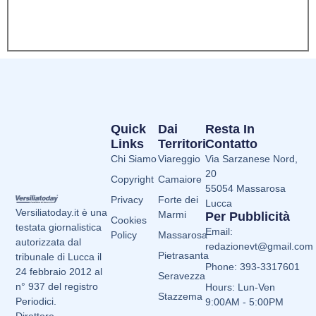
Quick
Dai
Resta In
Links
Territori
Contatto
Chi Siamo
Viareggio
Via Sarzanese Nord,
20
Copyright
Camaiore
55054 Massarosa
Privacy
Forte dei
Lucca
Versiliatoday.it è una
Marmi
Per Pubblicità
Cookies
testata giornalistica
Email:
Policy
Massarosa
autorizzata dal
redazionevt@gmail.com
Pietrasanta
tribunale di Lucca il
Phone: 393-3317601
24 febbraio 2012 al
Seravezza
n° 937 del registro
Hours: Lun-Ven
Stazzema
Periodici.
9:00AM - 5:00PM
Direttore