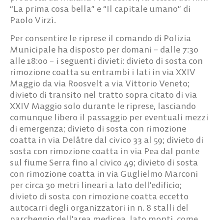
“La prima cosa bella” e “Il capitale umano” di
Paolo Virzì.
Per consentire le riprese il comando di Polizia
Municipale ha disposto per domani – dalle 7:30
alle 18:00 – i seguenti divieti: divieto di sosta con
rimozione coatta su entrambi i lati in via XXIV
Maggio da via Roosvelt a via Vittorio Veneto;
divieto di transito nel tratto sopra citato di via
XXIV Maggio solo durante le riprese, lasciando
comunque libero il passaggio per eventuali mezzi
di emergenza; divieto di sosta con rimozione
coatta in via Delâtre dal civico 33 al 59; divieto di
sosta con rimozione coatta in via Pea dal ponte
sul fiume Serra fino al civico 49; divieto di sosta
con rimozione coatta in via Guglielmo Marconi
per circa 30 metri lineari a lato dell’edificio;
divieto di sosta con rimozione coatta eccetto
autocarri degli organizzatori in n. 8 stalli del
parcheggio dell’area medicea, lato monti, come