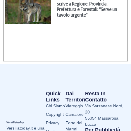
scrive a Regione, Provincia,
Prefettura e Forestali: “Serve un
tavolo urgente”
Quick
Dai
Resta In
Links
Territori
Contatto
Chi Siamo
Viareggio
Via Sarzanese Nord,
20
Copyright
Camaiore
55054 Massarosa
Privacy
Forte dei
Lucca
Versiliatoday.it è una
Marmi
Per Pubblicità