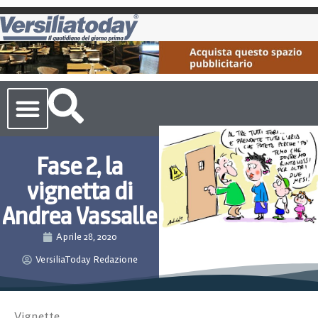
Cronaca Toscana
Fase 2, la
vignetta di
Andrea Vassalle
Aprile 28, 2020
VersiliaToday Redazione
Vignette