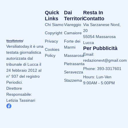
Quick
Dai
Resta In
Links
Territori
Contatto
Chi Siamo
Viareggio
Via Sarzanese Nord,
20
Copyright
Camaiore
55054 Massarosa
Privacy
Forte dei
Lucca
Versiliatoday.it è una
Marmi
Per Pubblicità
Cookies
testata giornalistica
Email:
Policy
Massarosa
autorizzata dal
redazionevt@gmail.com
Pietrasanta
tribunale di Lucca il
Phone: 393-3317601
24 febbraio 2012 al
Seravezza
n° 937 del registro
Hours: Lun-Ven
Stazzema
Periodici.
9:00AM - 5:00PM
Direttore
Responsabile:
Letizia Tassinari