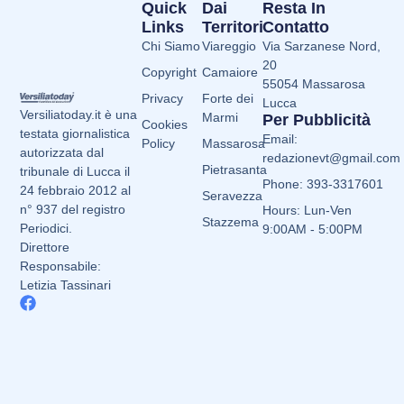
Quick
Dai
Resta In
Links
Territori
Contatto
Chi Siamo
Viareggio
Via Sarzanese Nord,
20
Copyright
Camaiore
55054 Massarosa
Privacy
Forte dei
Lucca
Versiliatoday.it è una
Marmi
Per Pubblicità
Cookies
testata giornalistica
Email:
Policy
Massarosa
autorizzata dal
redazionevt@gmail.com
Pietrasanta
tribunale di Lucca il
Phone: 393-3317601
24 febbraio 2012 al
Seravezza
n° 937 del registro
Hours: Lun-Ven
Stazzema
Periodici.
9:00AM - 5:00PM
Direttore
Responsabile:
Letizia Tassinari