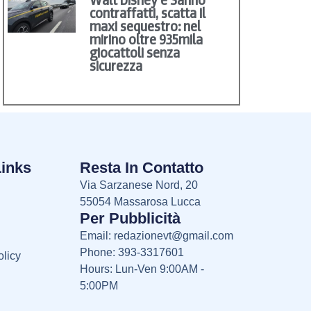
Walt Disney e Sanno
contraffatti, scatta il
maxi sequestro: nel
mirino oltre 935mila
giocattoli senza
sicurezza
Links
Resta In Contatto
Via Sarzanese Nord, 20
55054 Massarosa Lucca
Per Pubblicità
Email:
redazionevt@gmail.com
Phone: 393-3317601
licy
Hours: Lun-Ven 9:00AM -
5:00PM