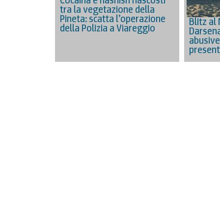
Cocaina e hashish nascosti
tra la vegetazione della
Pineta: scatta l’operazione
Blitz al
della Polizia a Viareggio
Darsena
abusive 
present