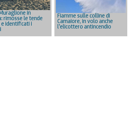
 Muraglione in
Fiamme sulle colline di
: rimosse le tende
Camaiore, in volo anche
e identificati i
l’elicottero antincendio
i