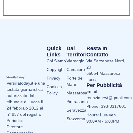
Quick
Dai
Resta In
Links
Territori
Contatto
Chi Siamo
Viareggio
Via Sarzanese Nord,
20
Copyright
Camaiore
55054 Massarosa
Privacy
Forte dei
Lucca
Versiliatoday.it è una
Marmi
Per Pubblicità
Cookies
testata giornalistica
Email:
Policy
Massarosa
autorizzata dal
redazionevt@gmail.com
Pietrasanta
tribunale di Lucca il
Phone: 393-3317601
24 febbraio 2012 al
Seravezza
n° 937 del registro
Hours: Lun-Ven
Stazzema
Periodici.
9:00AM - 5:00PM
Direttore