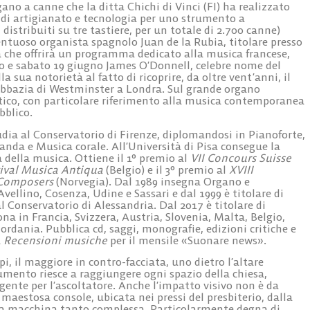
no a canne che la ditta Chichi di Vinci (FI) ha realizzato
 di artigianato e tecnologia per uno strumento a
 distribuiti su tre tastiere, per un totale di 2.700 canne)
lentuoso organista spagnolo
Juan de la Rubia, titolare presso
a
che offrirà un programma dedicato alla musica francese,
00 e
sabato 19 giugno James O’Donnell,
celebre nome del
 sua notorietà al fatto di ricoprire, da oltre vent’anni, il
’Abbazia di Westminster a Londra. Sul grande organo
ico, con particolare riferimento alla musica contemporanea
bblico.
udia al Conservatorio di Firenze, diplomandosi in Pianoforte,
da e Musica corale. All’Università di Pisa consegue la
a della musica. Ottiene il 1° premio al
VII Concours Suisse
ival Musica Antiqua
(Belgio) e il 3° premio al
XVIII
 Composers
(Norvegia). Dal 1989 insegna Organo e
vellino, Cosenza, Udine e Sassari e dal 1999 è titolare di
Conservatorio di Alessandria. Dal 2017 è titolare di
a in Francia, Svizzera, Austria, Slovenia, Malta, Belgio,
rdania. Pubblica cd, saggi, monografie, edizioni critiche e
a
Recensioni musiche
per il mensile «Suonare news».
pi, il maggiore in contro-facciata, uno dietro l’altare
umento riesce a raggiungere ogni spazio della chiesa,
gente per l’ascoltatore. Anche l’impatto visivo non è da
maestosa console, ubicata nei pressi del presbiterio, dalla
una macchina tanto complessa. Particolarmente degna di