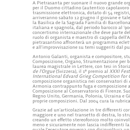
A Pietrasanta per suonare il nuovo grande orga
per il Duomo cittadino (autentico capolavoro
trasmissione elettronica, dotato di 54 registri,
arriveranno
sabato 12 giugno
il giovane e ta
la Basilica de la Sagrada Familia di Barcellon
italiana e spagnola, dal periodo barocco al ‘9
concertismo internazionale che deve parte della
ruolo di organista e maestro di cappella dell
pietrasantino affronterà un programma eclett
e all’improvvisazione su temi suggeriti dal pu
Antonio Galanti
, organista e compositore, st
Composizione, Organo, Strumentazione per ban
laurea magistrale in Lettere, con tesi in Stori
de l’Orgue
(Svizzera), il 1° premio al
XXXI Fest
International Edvard Grieg Competition for
composizione organistica nei conservatori di A
Armonia contrappunto fuga e composizione al 
Composizione al Conservatorio di Firenze. Suon
Regno Unito, Germania, Polonia, Ucraina e Gio
proprie composizioni. Dal 2004 cura la rubric
Grazie ad un’articolazione in tre differenti cor
maggiore e uno nel transetto di destra, lo str
creando un effetto stereofonico molto coinvol
meno e sicuramente non lascia indifferenti la 
quale l’esecutore governa con disinvoltura 