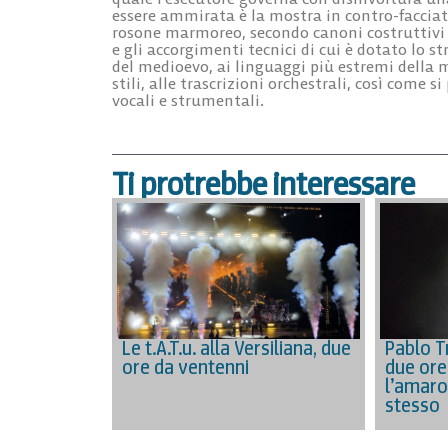
essere ammirata è la mostra in contro-facciata
rosone marmoreo, secondo canoni costruttivi t
e gli accorgimenti tecnici di cui è dotato lo 
del medioevo, ai linguaggi più estremi della 
stili, alle trascrizioni orchestrali, così come
vocali e strumentali.
Ti protrebbe interessare
Pablo Tr
Le t.A.T.u. alla Versiliana, due
due ore 
ore da ventenni
l’amaro
stesso