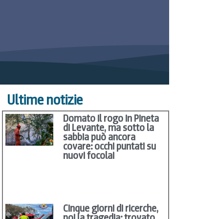
Ultime notizie
Domato il rogo in Pineta
di Levante, ma sotto la
sabbia può ancora
covare: occhi puntati su
nuovi focolai
Cinque giorni di ricerche,
poi la tragedia: trovato