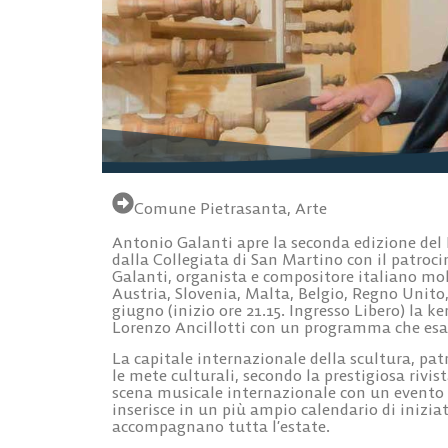
Comune Pietrasanta
,
Arte
Antonio Galanti
apre la seconda edizione
del
dalla
Collegiata di San Martino
con il patroci
Galanti, organista e compositore italiano mol
Austria, Slovenia, Malta, Belgio, Regno Unit
giugno
(inizio ore 21.15. Ingresso Libero) la k
Lorenzo Ancillotti con un programma che esal
La capitale internazionale della scultura, pat
le mete culturali, secondo la prestigiosa rivis
scena musicale internazionale con un evento d
inserisce in un più ampio calendario di inizi
accompagnano tutta l’estate.