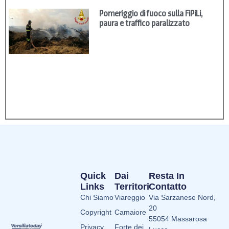
Pomeriggio di fuoco sulla FiPiLi,
paura e traffico paralizzato
Quick
Dai
Resta In
Links
Territori
Contatto
Chi Siamo
Viareggio
Via Sarzanese Nord,
20
Copyright
Camaiore
55054 Massarosa
Privacy
Forte dei