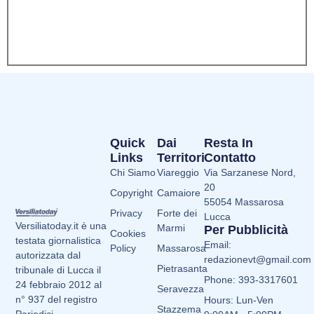
Quick
Dai
Resta In
Links
Territori
Contatto
Chi Siamo
Viareggio
Via Sarzanese Nord,
20
Copyright
Camaiore
55054 Massarosa
Privacy
Forte dei
Lucca
Versiliatoday.it è una
Marmi
Per Pubblicità
Cookies
testata giornalistica
Email:
Policy
Massarosa
autorizzata dal
redazionevt@gmail.com
Pietrasanta
tribunale di Lucca il
Phone: 393-3317601
24 febbraio 2012 al
Seravezza
n° 937 del registro
Hours: Lun-Ven
Stazzema
Periodici.