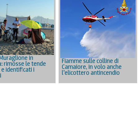
 Muraglione in
Fiamme sulle colline di
: rimosse le tende
Camaiore, in volo anche
e identificati i
l’elicottero antincendio
i