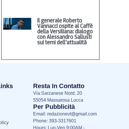
Il generale Roberto
Vannacci ospite al Caffè
della Versiliana: dialogo
con Alessandro Sallusti
sui temi dell’attualità
Links
Resta In Contatto
Via Sarzanese Nord, 20
55054 Massarosa Lucca
Per Pubblicità
Email:
redazionevt@gmail.com
Phone: 393-3317601
licy
Hours: Lun-Ven 9:00AM -