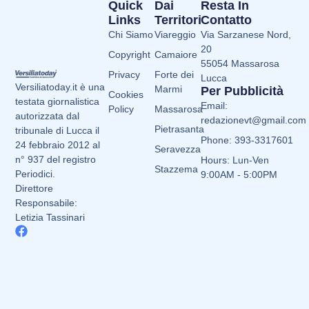
Quick
Dai
Resta In
Links
Territori
Contatto
Chi Siamo
Viareggio
Via Sarzanese Nord,
20
Copyright
Camaiore
55054 Massarosa
Privacy
Forte dei
Lucca
Versiliatoday.it è una
Marmi
Per Pubblicità
Cookies
testata giornalistica
Email:
Policy
Massarosa
autorizzata dal
redazionevt@gmail.com
Pietrasanta
tribunale di Lucca il
Phone: 393-3317601
24 febbraio 2012 al
Seravezza
n° 937 del registro
Hours: Lun-Ven
Stazzema
Periodici.
9:00AM - 5:00PM
Direttore
Responsabile:
Letizia Tassinari