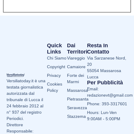
Quick
Dai
Resta In
Links
Territori
Contatto
Chi Siamo
Viareggio
Via Sarzanese Nord,
20
Copyright
Camaiore
55054 Massarosa
Privacy
Forte dei
Lucca
Versiliatoday.it è una
Marmi
Per Pubblicità
Cookies
testata giornalistica
Email:
Policy
Massarosa
autorizzata dal
redazionevt@gmail.com
Pietrasanta
tribunale di Lucca il
Phone: 393-3317601
24 febbraio 2012 al
Seravezza
n° 937 del registro
Hours: Lun-Ven
Stazzema
Periodici.
9:00AM - 5:00PM
Direttore
Responsabile: