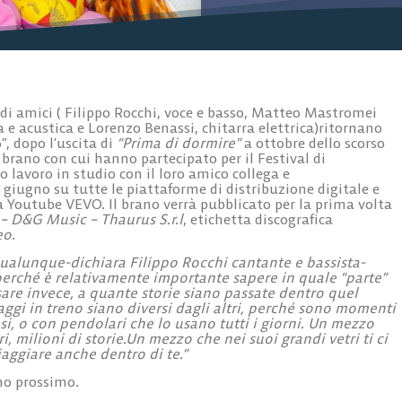
di amici ( Filippo Rocchi, voce e basso, Matteo Mastromei
 e acustica e Lorenzo Benassi, chitarra elettrica)ritornano
, dopo l’uscita di
“Prima di dormire”
a ottobre dello scorso
 brano con cui hanno partecipato per il Festival di
lavoro in studio con il loro amico collega e
0 giugno su tutte le piattaforme di distribuzione digitale e
a Youtube VEVO. Il brano verrà pubblicato per la prima volta
 D&G Music – Thaurus S.r.l
, etichetta discografica
eo
.
qualunque-dichiara Filippo Rocchi cantante e bassista-
perché è relativamente importante sapere in quale “parte”
sare invece, a quante storie siano passate dentro quel
aggi in treno siano diversi dagli altri, perché sono momenti
i, o con pendolari che lo usano tutti i giorni. Un mezzo
i, milioni di storie.Un mezzo che nei suoi grandi vetri ti ci
aggiare anche dentro di te.”
gno prossimo.