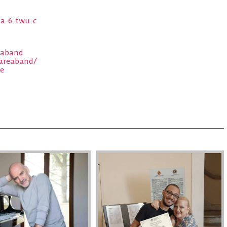
za-6-twu-c
eaband
areaband/
be