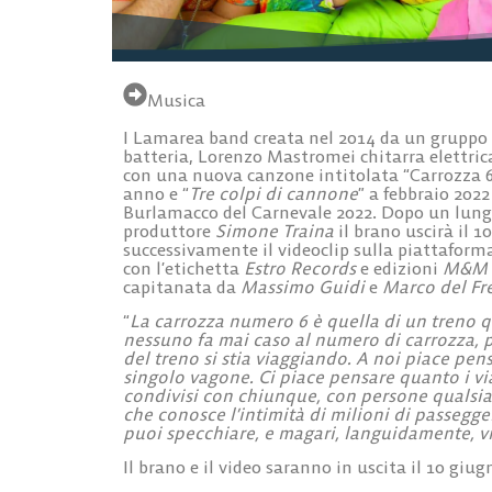
Musica
I Lamarea band creata nel 2014 da un gruppo 
batteria, Lorenzo Mastromei chitarra elettrica
con una nuova canzone intitolata “Carrozza 6”
anno e “
Tre colpi di cannone
” a febbraio 2022
Burlamacco del Carnevale 2022. Dopo un lungo 
produttore
Simone Traina
il brano uscirà il 1
successivamente il videoclip sulla piattaform
con l’etichetta
Estro Records
e edizioni
M&M –
capitanata da
Massimo Guidi
e
Marco del Fr
“
La carrozza numero 6 è quella di un treno 
nessuno fa mai caso al numero di carrozza, 
del treno si stia viaggiando. A noi piace pen
singolo vagone. Ci piace pensare quanto i vi
condivisi con chiunque, con persone qualsias
che conosce l’intimità di milioni di passegger
puoi specchiare, e magari, languidamente, vi
Il brano e il video saranno in uscita il 10 giu