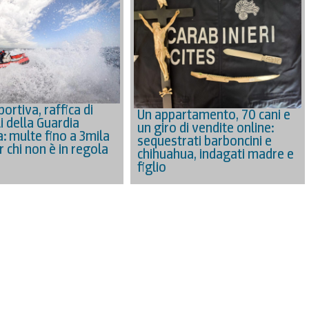
ortiva, raffica di
Un appartamento, 70 cani e
i della Guardia
un giro di vendite online:
a: multe fino a 3mila
sequestrati barboncini e
 chi non è in regola
chihuahua, indagati madre e
figlio