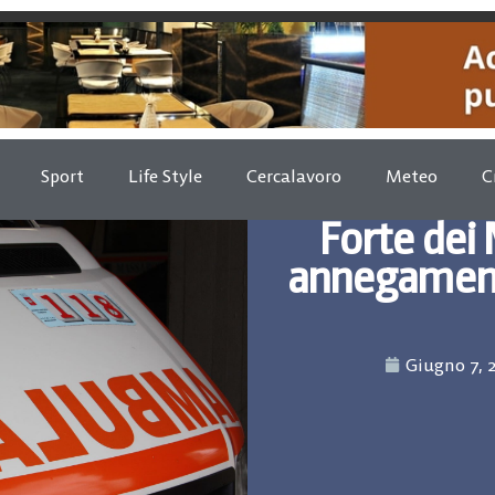
Sport
Life Style
Cercalavoro
Meteo
C
Forte dei 
annegament
Giugno 7, 