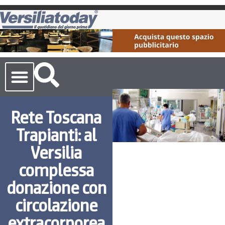
Cronaca Toscana
Rete Toscana
Trapianti: al
Versilia
complessa
donazione con
circolazione
extracorporea