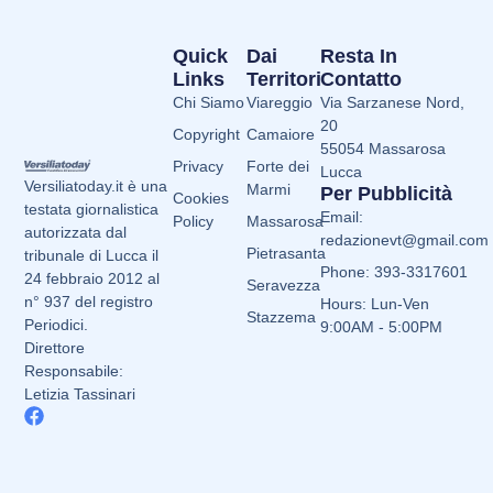
Quick
Dai
Resta In
Links
Territori
Contatto
Chi Siamo
Viareggio
Via Sarzanese Nord,
20
Copyright
Camaiore
55054 Massarosa
Privacy
Forte dei
Lucca
Versiliatoday.it è una
Marmi
Per Pubblicità
Cookies
testata giornalistica
Email:
Policy
Massarosa
autorizzata dal
redazionevt@gmail.com
Pietrasanta
tribunale di Lucca il
Phone: 393-3317601
24 febbraio 2012 al
Seravezza
n° 937 del registro
Hours: Lun-Ven
Stazzema
Periodici.
9:00AM - 5:00PM
Direttore
Responsabile:
Letizia Tassinari