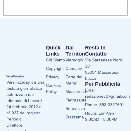
Quick
Dai
Resta In
Links
Territori
Contatto
Chi Siamo
Viareggio
Via Sarzanese Nord,
20
Copyright
Camaiore
55054 Massarosa
Privacy
Forte dei
Lucca
Versiliatoday.it è una
Marmi
Per Pubblicità
Cookies
testata giornalistica
Email:
Policy
Massarosa
autorizzata dal
redazionevt@gmail.com
Pietrasanta
tribunale di Lucca il
Phone: 393-3317601
24 febbraio 2012 al
Seravezza
n° 937 del registro
Hours: Lun-Ven
Stazzema
Periodici.
9:00AM - 5:00PM
Direttore