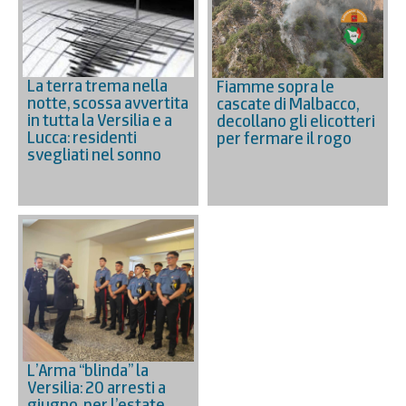
La terra trema nella
Fiamme sopra le
notte, scossa avvertita
cascate di Malbacco,
in tutta la Versilia e a
decollano gli elicotteri
Lucca: residenti
per fermare il rogo
svegliati nel sonno
L’Arma “blinda” la
Versilia: 20 arresti a
giugno, per l’estate