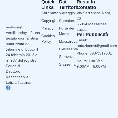
Quick
Dai
Resta In
Links
Territori
Contatto
Chi Siamo
Viareggio
Via Sarzanese Nord,
20
Copyright
Camaiore
55054 Massarosa
Privacy
Forte dei
Lucca
Versiliatoday.it è una
Marmi
Per Pubblicità
Cookies
testata giornalistica
Email:
Policy
Massarosa
autorizzata dal
redazionevt@gmail.com
Pietrasanta
tribunale di Lucca il
Phone: 393-3317601
24 febbraio 2012 al
Seravezza
n° 937 del registro
Hours: Lun-Ven
Stazzema
Periodici.
9:00AM - 5:00PM
Direttore
Responsabile:
Letizia Tassinari