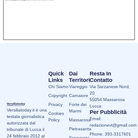
Quick
Dai
Resta In
Links
Territori
Contatto
Chi Siamo
Viareggio
Via Sarzanese Nord,
20
Copyright
Camaiore
55054 Massarosa
Privacy
Forte dei
Lucca
Versiliatoday.it è una
Marmi
Per Pubblicità
Cookies
testata giornalistica
Email:
Policy
Massarosa
autorizzata dal
redazionevt@gmail.com
Pietrasanta
tribunale di Lucca il
Phone: 393-3317601
24 febbraio 2012 al
Seravezza