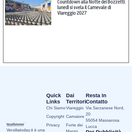
Countdown alla Notte dei Bozzetti:
lunedì si svela il Carnevale di
Viareggio 2027
Quick
Dai
Resta In
Links
Territori
Contatto
Chi Siamo
Viareggio
Via Sarzanese Nord,
20
Copyright
Camaiore
55054 Massarosa
Privacy
Forte dei
Lucca
Versiliatoday.it è una
Marmi
Per Pubblicità