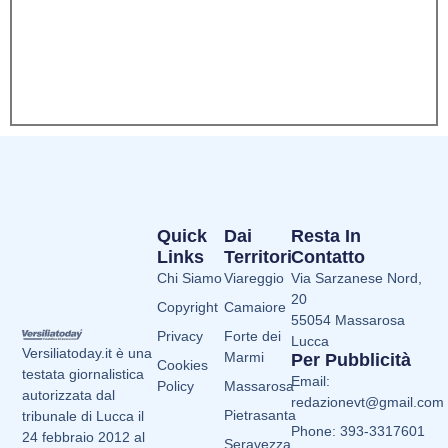
Quick
Dai
Resta In
Links
Territori
Contatto
Chi Siamo
Viareggio
Via Sarzanese Nord,
20
Copyright
Camaiore
55054 Massarosa
Privacy
Forte dei
Lucca
Versiliatoday.it è una
Marmi
Per Pubblicità
Cookies
testata giornalistica
Email:
Policy
Massarosa
autorizzata dal
redazionevt@gmail.com
Pietrasanta
tribunale di Lucca il
Phone: 393-3317601
24 febbraio 2012 al
Seravezza