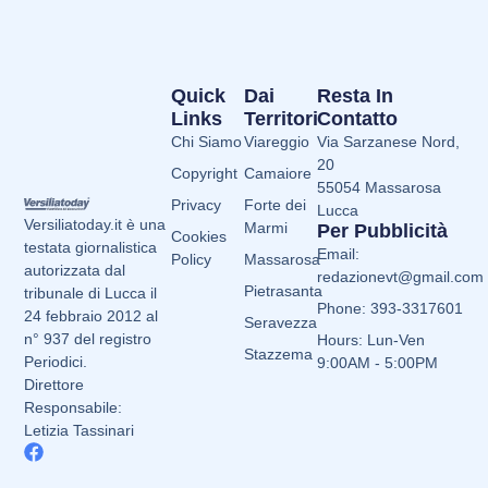
Quick
Dai
Resta In
Links
Territori
Contatto
Chi Siamo
Viareggio
Via Sarzanese Nord,
20
Copyright
Camaiore
55054 Massarosa
Privacy
Forte dei
Lucca
Versiliatoday.it è una
Marmi
Per Pubblicità
Cookies
testata giornalistica
Email:
Policy
Massarosa
autorizzata dal
redazionevt@gmail.com
Pietrasanta
tribunale di Lucca il
Phone: 393-3317601
24 febbraio 2012 al
Seravezza
n° 937 del registro
Hours: Lun-Ven
Stazzema
Periodici.
9:00AM - 5:00PM
Direttore
Responsabile:
Letizia Tassinari