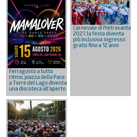
Carnevale di Pietrasanta
2027, la festa diventa
più inclusiva: ingresso
gratis fino a 12 anni
Ferragosto a tutto
ritmo, piazza della Pace
a Torre del Lago diventa
una discoteca all’aperto