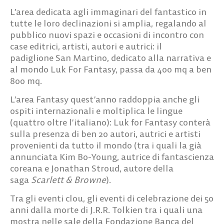
L’area dedicata agli immaginari del fantastico in
tutte le loro declinazioni si amplia, regalando al
pubblico nuovi spazi e occasioni di incontro con
case editrici, artisti, autori e autrici: il
padiglione
San Martino
, dedicato alla narrativa e
al mondo Luk For Fantasy, passa da
400 mq a ben
800 mq.
L’area Fantasy quest’anno raddoppia anche gli
ospiti internazionali e moltiplica le lingue
(quattro oltre l’italiano):
Luk for Fantasy
conterà
sulla presenza di ben 20 autori, autrici e artisti
provenienti da tutto il mondo (tra i quali la già
annunciata
Kim Bo-Young
, autrice di fantascienza
coreana e
Jonathan Stroud
, autore della
saga
Scarlett & Browne
).
Tra gli eventi clou, gli eventi d
i celebrazione dei 50
anni dalla morte
di
J.R.R. Tolkien
tra i quali una
mostra nelle sale della Fondazione Banca del