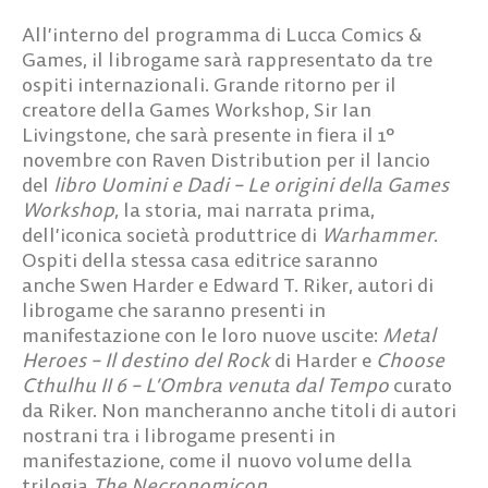
All’interno del programma di Lucca Comics &
Games, il
librogame
sarà rappresentato da tre
ospiti internazionali. Grande ritorno per il
creatore della Games Workshop,
Sir Ian
Livingstone
, che sarà presente in fiera il 1°
novembre con Raven Distribution per il lancio
del
libro Uomini e Dadi – Le origini della Games
Workshop
, la storia, mai narrata prima,
dell’iconica società produttrice di
Warhammer
.
Ospiti della stessa casa editrice saranno
anche
Swen Harder
e
Edward T. Riker
, autori di
librogame che saranno presenti in
manifestazione con le loro nuove uscite:
Metal
Heroes – Il destino del Rock
di Harder e
Choose
Cthulhu II 6 – L’Ombra venuta dal Tempo
curato
da Riker. Non mancheranno anche titoli di autori
nostrani tra i librogame presenti in
manifestazione, come il nuovo volume della
trilogia
The Necronomicon