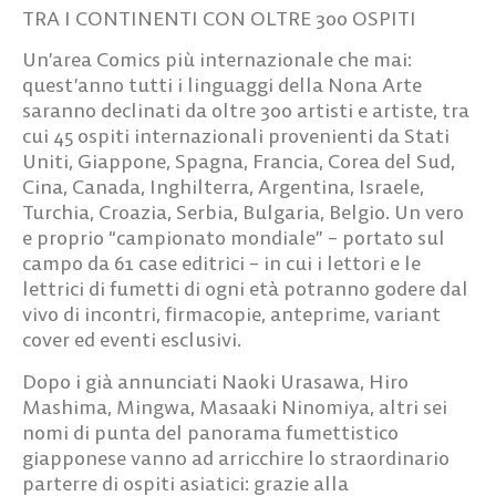
TRA I CONTINENTI CON OLTRE 300 OSPITI
Un’area Comics più internazionale che mai:
quest’anno tutti i linguaggi della Nona Arte
saranno declinati da
oltre 300 artisti e artiste, tra
cui 45 ospiti internazionali
provenienti da
Stati
Uniti, Giappone, Spagna, Francia, Corea del Sud,
Cina, Canada, Inghilterra, Argentina, Israele,
Turchia, Croazia, Serbia, Bulgaria, Belgio
. Un vero
e proprio “campionato mondiale” – portato sul
campo da
61 case editrici
– in cui i lettori e le
lettrici di fumetti di ogni età potranno godere dal
vivo di incontri, firmacopie, anteprime, variant
cover ed eventi esclusivi.
Dopo i già annunciati Naoki Urasawa, Hiro
Mashima, Mingwa,
Masaaki Ninomiya,
altri sei
nomi di punta del panorama fumettistico
giapponese vanno ad arricchire lo straordinario
parterre di ospiti asiatici: grazie alla