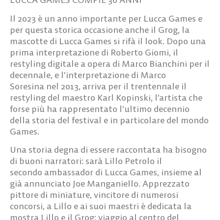
Il
2023
è un
anno importante per Lucca Games
e
per questa storica occasione anche il
Grog
, la
mascotte di Lucca Games si rifà il look. Dopo una
prima interpretazione di
Roberto Giomi
, il
restyling digitale a opera di
Marco Bianchini
per il
decennale, e l’interpretazione di
Marco
Soresina
nel 2013
,
arriva per il trentennale il
restyling del maestro
Karl Kopinski
, l’artista che
forse più ha rappresentato l’ultimo decennio
della storia del festival e in particolare del mondo
Games.
Una storia degna di essere raccontata ha bisogno
di buoni narratori:
sarà
Lillo Petrolo
il
secondo
ambassador
di
Lucca Games,
insieme al
già annunciato
Joe Manganiello
. Apprezzato
pittore di miniature, vincitore di numerosi
concorsi, a Lillo e ai suoi maestri è dedicata la
mostra
Lillo e il Grog: viaggio al centro del