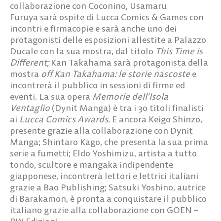
collaborazione con Coconino,
Usamaru
Furuya
sarà ospite di Lucca Comics & Games con
incontri e firmacopie e sarà anche uno dei
protagonisti delle esposizioni allestite a Palazzo
Ducale con
la sua mostra, dal titolo
This Time is
Different;
Kan Takahama
sarà protagonista della
mostra
off
Kan Takahama: le storie nascoste
e
incontrerà il pubblico in sessioni di firme ed
eventi. La sua opera
Memorie dell’Isola
Ventaglio
(Dynit Manga) è tra i 30 titoli finalisti
ai
Lucca Comics Awards.
E ancora
Keigo Shinzo
,
presente grazie alla collaborazione con Dynit
Manga;
Shintaro Kago
, che presenta la sua prima
serie a fumetti;
Eldo Yoshimizu
, artista a tutto
tondo, scultore e mangaka indipendente
giapponese, incontrerà lettori e lettrici italiani
grazie a Bao Publishing;
Satsuki Yoshino
, autrice
di Barakamon, è pronta a conquistare il pubblico
italiano grazie alla collaborazione con GOEN –