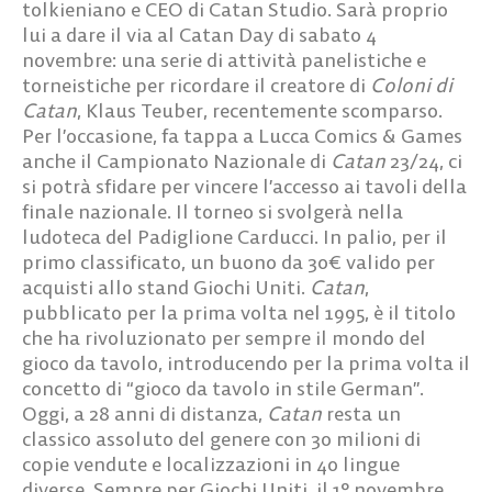
tolkieniano e CEO di
Catan Studio
. Sarà proprio
lui a dare il via al
Catan Day
di
sabato 4
novembre
: una serie di attività panelistiche e
torneistiche per ricordare il creatore di
Coloni di
Catan
,
Klaus Teuber
, recentemente scomparso.
Per l’occasione, fa tappa a Lucca Comics & Games
anche il
Campionato Nazionale di
Catan
23/24
, ci
si potrà sfidare per vincere l’accesso ai tavoli della
finale nazionale. Il torneo si svolgerà
nella
ludoteca del Padiglione Carducci
. In palio, per il
primo classificato, un buono da 30€ valido per
acquisti allo stand Giochi Uniti.
Catan
,
pubblicato per la prima volta nel 1995, è il titolo
che ha rivoluzionato per sempre il mondo del
gioco da tavolo, introducendo per la prima volta il
concetto di “gioco da tavolo in stile German”.
Oggi, a 28 anni di distanza,
Catan
resta un
classico assoluto del genere con 30 milioni di
copie vendute e localizzazioni in 40 lingue
diverse. Sempre per
Giochi Uniti
, il 1° novembre