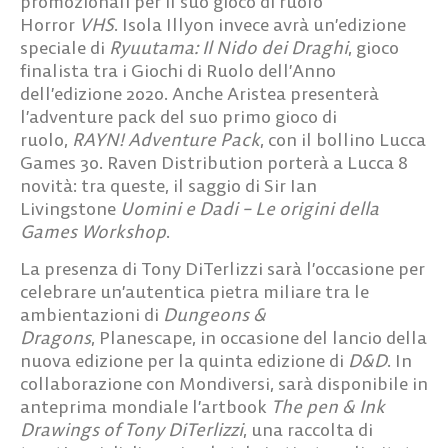
promozionali
per il suo gioco di ruolo
Horror
VHS
.
Isola Illyon
invece avrà un’edizione
speciale di
Ryuutama: Il Nido dei Draghi
, gioco
finalista tra i Giochi di Ruolo dell’Anno
dell’edizione 2020. Anche
Aristea
presenterà
l’adventure pack del suo primo gioco di
ruolo,
RAYN! Adventure Pack
, con il bollino Lucca
Games 30.
Raven Distribution
porterà a Lucca
8
novità
: tra queste, il saggio di Sir
Ian
Livingstone
Uomini e Dadi – Le origini della
Games Workshop
.
La presenza di
Tony DiTerlizzi
sarà l’occasione per
celebrare un’autentica pietra miliare tra le
ambientazioni di
Dungeons &
Dragons
,
Planescape
, in occasione del lancio della
nuova edizione per la quinta edizione di
D&D
. In
collaborazione con
Mondiversi
, sarà disponibile
in
anteprima mondiale
l’artbook
The pen & Ink
Drawings of Tony DiTerlizzi
, una raccolta di