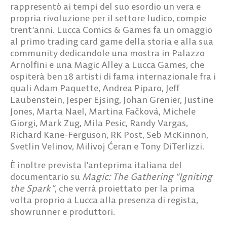
rappresentò ai tempi del suo esordio un vera e
propria rivoluzione per il settore ludico, compie
trent’anni. Lucca Comics & Games fa un omaggio
al primo trading card game della storia e alla sua
community dedicandole una mostra in
Palazzo
Arnolfini
e una
Magic Alley
a Lucca Games, che
ospiterà ben
18 artisti
di fama internazionale fra i
quali
Adam Paquette, Andrea Piparo, Jeff
Laubenstein, Jesper Ejsing, Johan Grenier, Justine
Jones, Marta Nael, Martina Fačková, Michele
Giorgi, Mark Zug, Mila Pesic, Randy Vargas,
Richard Kane-Ferguson, RK Post, Seb McKinnon,
Svetlin Velinov, Milivoj Ćeran
e
Tony DiTerlizzi
.
È inoltre prevista l’anteprima italiana del
documentario su
Magic: The Gathering “Igniting
the Spark”
,
che verrà proiettato per la prima
volta proprio a Lucca alla presenza di regista,
showrunner e produttori.