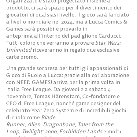
Organizzato
è stato progettato insieme al
prodotto, ci sarà spazio per il divertimento dei
giocatori di qualsiasi livello.
Il gioco sarà lanciato
a livello mondiale nel 2024, ma
a Lucca Comics &
Games sarà possibile provarlo in
anteprima
all’interno del padiglione Carducci.
Tutti coloro che verranno a provare
Star Wars:
Unlimited
riceveranno
in regalo due esclusive
carte promo
.
Una grande sorpresa per tutti gli appassionati di
Gioco di Ruolo a Lucca: grazie alla collaborazione
con NEED GAMES! arriva per la prima volta in
Italia
Free League
. Da giovedì 2 a sabato 4
novembre,
Tomas Härenstam
, Co-fondatore e
CEO di Free League, nonché game designer del
celebrato Year Zero System e di incredibili giochi
di ruolo come
Blade
Runner
,
Alien
,
Dragonbane
,
Tales from the
Loop
,
Twilight: 2000
,
Forbidden Lands
e molti