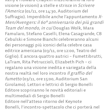
visione (e visioni) a stelle e strisce in
Scrivere
l’America
(01/11, ore 14:30, Auditorium del
Suffragio). Imperdibile anche l’appuntamento
X-
Men/Avengers: il 60° anniversario dei più grandi
Team del mondo
, in cui
Douglas Wolk, Mara
Famularo, Stefano Caselli, Elena Casagrande, CB
Cebulski e Simone Bianchi
celebreranno alcuni
dei personaggi più iconici della celebre casa
editrice americana (03/11, ore 12:00, Teatro del
Giglio). E ancora quattro autrici –
Fumettibrutti,
LaTram, Rita Petruccioli, Elizabeth Pich
– ci
regalano una visione inedita e variegata della
nostra realtà nel loro incontro
Il graffio del
fumetto
(03/11, ore 15:00, Auditorium San
Girolamo). Lettori e lettrici di Sergio Bonelli
Editore scopriranno le novità editoriali e
multimediali di
Sergio Bonelli
Editore
nell’atteso
ritorno del Keynote
Bonelli,
l’incontro-spettacolo che ci porterà nel