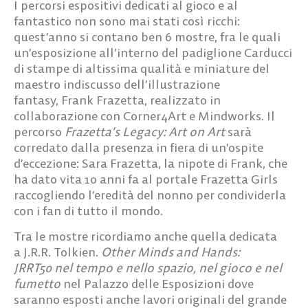
I percorsi espositivi dedicati al gioco e al
fantastico non sono mai stati così ricchi:
quest’anno si contano ben
6 mostre
, fra le quali
un’esposizione all’interno del padiglione Carducci
di stampe di altissima qualità e miniature del
maestro indiscusso dell’illustrazione
fantasy,
Frank Frazetta,
realizzato in
collaborazione con Corner4Art e Mindworks. Il
percorso
Frazetta’s Legacy: Art on Art
sarà
corredato dalla presenza in fiera di un’ospite
d’eccezione:
Sara Frazetta
, la nipote di Frank, che
ha dato vita 10 anni fa al portale Frazetta Girls
raccogliendo l’eredità del nonno per condividerla
con i fan di tutto il mondo.
Tra le mostre ricordiamo anche quella dedicata
a
J.R.R. Tolkien
.
Other Minds and Hands:
JRRT50
nel tempo e nello spazio, nel gioco e nel
fumetto
nel Palazzo delle Esposizioni dove
saranno esposti anche lavori originali del grande