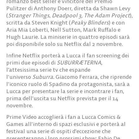
romanzo best seller e vincitore del Premio
Pulitzer di Anthony Doerr, diretta da Shawn Levy
(
Stranger Things
,
Deadpool 3, The Adam Project
),
scritta da Steven Knight (
Peaky Blinders
) e con
Aria Mia Loberti, Nell Sutton, Mark Ruffalo e
Hugh Laurie. La miniserie in quattro episodi sarà
poi disponibile solo su Netflix dal 2 novembre.
Infine Netflix porterà a Lucca il fan screening dei
primi due episodi di
SUBURRÆTERNA
,
l’attesissima serie tv che espande
l’universo
Suburra
.
Giacomo Ferrara
, che riprende
l’iconico ruolo di Spadino da protagonista, sarà a
Lucca per presentare la serie e incontrare i fan,
prima dell’uscita su Netflix prevista per il 14
novembre.
Prime Video
accoglierà i fan a Lucca Comics &
Games all’interno di spazi esclusivi e porterà al
festival una serie di ospiti d’eccezione che
presenteranno i loro prossimi show:
Fabio De