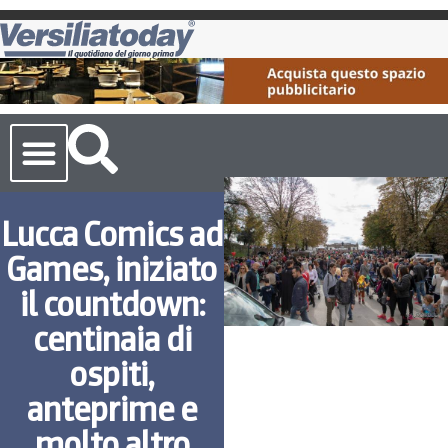
Cronaca Toscana
Lucca Comics ad
Games, iniziato
il countdown:
centinaia di
ospiti,
anteprime e
molto altro