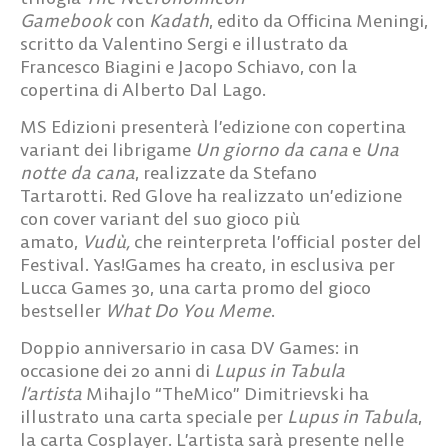
Gamebook
con
Kadath
, edito da Officina Meningi,
scritto da
Valentino Sergi
e illustrato da
Francesco Biagini e Jacopo Schiavo, con la
copertina di Alberto Dal Lago.
MS Edizioni
presenterà l’edizione con copertina
variant dei librigame
Un giorno da cana
e
Una
notte da cana
, realizzate da Stefano
Tartarotti.
Red Glove
ha realizzato un’
edizione
con cover variant
del suo gioco più
amato,
Vudù,
che reinterpreta l’official poster del
Festival.
Yas!Games
ha creato, in esclusiva per
Lucca Games 30, una
carta promo
del gioco
bestseller
What Do You Meme
.
Doppio anniversario in casa
DV Games
: in
occasione dei
20 anni
di
Lupus in Tabula
l’artista
Mihajlo “TheMico” Dimitrievski
ha
illustrato una
carta speciale
per
Lupus in Tabula
,
la carta
Cosplayer
. L’artista sarà presente nelle