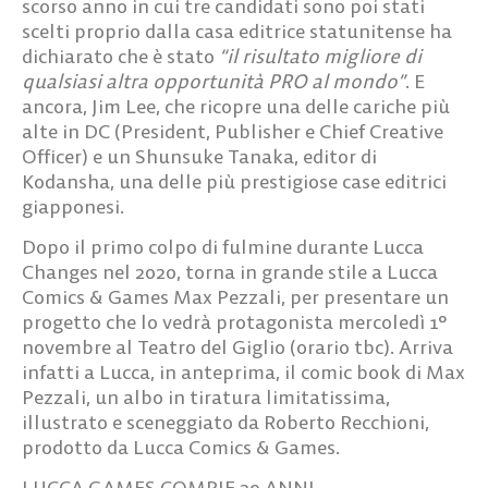
scorso anno in cui tre candidati sono poi stati
scelti proprio dalla casa editrice statunitense ha
dichiarato che è stato
“il risultato migliore di
qualsiasi altra opportunità PRO al mondo”
. E
ancora,
Jim Lee
, che ricopre una delle cariche più
alte in DC (President, Publisher e Chief Creative
Officer) e un
Shunsuke Tanaka
, editor di
Kodansha, una delle più prestigiose case editrici
giapponesi.
Dopo il primo colpo di fulmine durante Lucca
Changes nel 2020, torna in grande stile a Lucca
Comics & Games Max Pezzali, per presentare un
progetto che lo vedrà protagonista mercoledì 1°
novembre al Teatro del Giglio (orario tbc). Arriva
infatti a Lucca, in anteprima,
il comic book di Max
Pezzali
, un albo in tiratura limitatissima,
illustrato e sceneggiato da Roberto Recchioni,
prodotto da Lucca Comics & Games.
LUCCA GAMES COMPIE 30 ANNI