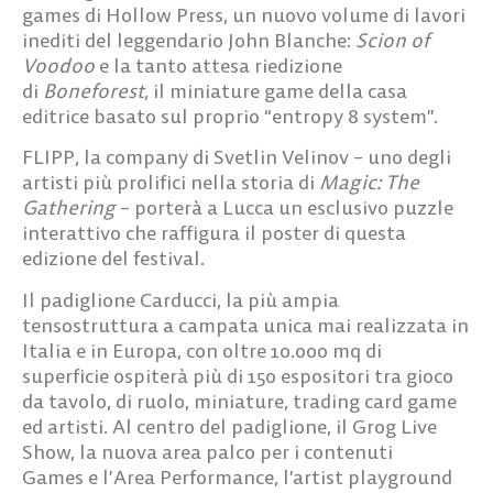
games di Hollow Press, un nuovo volume di lavori
inediti del leggendario
John Blanche
:
Scion of
Voodoo
e la tanto attesa riedizione
di
Boneforest
, il miniature game della casa
editrice basato sul proprio “entropy 8 system”.
FLIPP
, la company di
Svetlin Velinov
– uno degli
artisti più prolifici nella storia di
Magic: The
Gathering
– porterà a Lucca un esclusivo
puzzle
interattivo
che raffigura il poster di questa
edizione del festival.
Il
padiglione Carducci
, la
più ampia
tensostruttura a campata unica mai realizzata in
Italia e in Europa
, con oltre
10.000 mq di
superficie
ospiterà più di
150 espositori
tra gioco
da tavolo, di ruolo, miniature, trading card game
ed artisti. Al centro del padiglione, il
Grog Live
Show,
la nuova area palco per i contenuti
Games
e l’
Area Performance
, l’artist playground