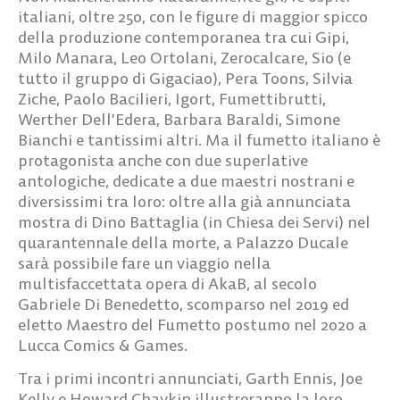
italiani, oltre 250,
con le figure di maggior spicco
della produzione contemporanea tra cui
Gipi,
Milo Manara, Leo Ortolani, Zerocalcare, Sio (e
tutto il gruppo di Gigaciao), Pera Toons, Silvia
Ziche, Paolo Bacilieri, Igort, Fumettibrutti,
Werther Dell’Edera, Barbara Baraldi, Simone
Bianchi
e tantissimi altri. Ma il fumetto italiano è
protagonista anche con due superlative
antologiche, dedicate a due maestri nostrani e
diversissimi tra loro: oltre alla già annunciata
mostra di Dino Battaglia (in Chiesa dei Servi) nel
quarantennale della morte, a Palazzo Ducale
sarà possibile fare un viaggio nella
multisfaccettata opera di AkaB, al secolo
Gabriele Di Benedetto, scomparso nel 2019 ed
eletto Maestro del Fumetto postumo nel 2020 a
Lucca Comics & Games.
Tra i primi incontri annunciati,
Garth Ennis, Joe
Kelly e Howard Chaykin
illustreranno la loro