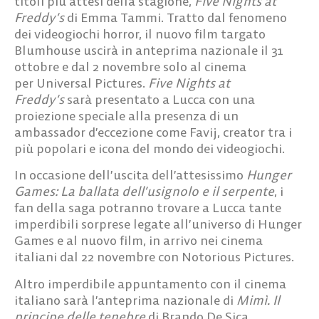
titoli più attesi della stagione,
Five Nights at
Freddy’s
di Emma Tammi. Tratto dal fenomeno
dei videogiochi horror, il nuovo film targato
Blumhouse uscirà in anteprima nazionale il 31
ottobre e dal 2 novembre solo al cinema
per
Universal Pictures
.
Five Nights at
Freddy’s
sarà presentato a Lucca con una
proiezione speciale alla presenza di un
ambassador d’eccezione come
Favij
, creator tra i
più popolari e icona del mondo dei videogiochi.
In occasione dell’uscita dell’attesissimo
Hunger
Games: La ballata dell’usignolo e il serpente
, i
fan della saga potranno trovare a Lucca tante
imperdibili sorprese legate all’universo di Hunger
Games e al nuovo film, in arrivo nei cinema
italiani dal 22 novembre con Notorious Pictures.
Altro imperdibile appuntamento con il cinema
italiano sarà l’anteprima nazionale di
Mimì. Il
principe delle tenebre
di Brando De Sica.