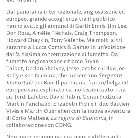
RW Edizioni.
Dal panorama internazionale, anglosassone ed
europeo, grande accoglienza tra il pubblico
hanno avuto gli annunci di Garth Ennis, Jim Lee,
Don Rosa, Amélie Fléchais, Craig Thompson,
Howard Chaykin, Tony Valente. Ma molti altri
saranno a Lucca Comics & Games in un’edizione
dall’altissima concentrazione di fumetto. Dal
fumetto anglosassone citiamo
Bryan
Talbot
,
Declan Shalvey
,
Jesse Jacobs
e il duo
Joe
Kelly e Ken Niimura
, che presentano
Sergente
Immortale
per Bao. Il panorama franco/belga ed
europeo sarà esplorato da moltissimi autori tra
cui Jordi Lafebre, David Rubin,
Goran Sudžuka,
Martin Panchaud, Elizabeth Pich e il duo Bastien
Vivès e Martin Quenehen
con la nuova avventura
di Corto Maltese,
La regina di Babilonia,
in
collaborazione con CONG.
Non mancheranno naturalmente
gli/le ospiti